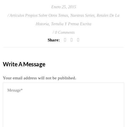
Enero 25, 2015
Artículos Propios Sobre Otros Temas
,
Nuestras Series
,
Retales De La
Historia
,
Tertulia Y Prensa Escrita
0 Comments
Share:
Write A Message
Your email address will not be published.