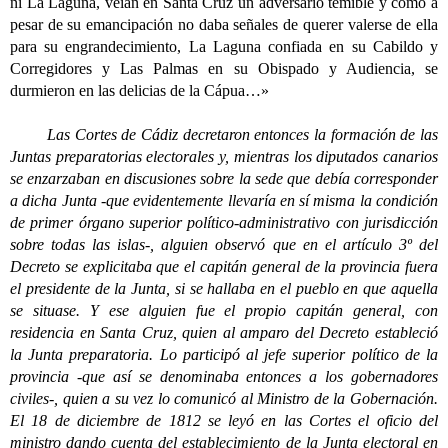
ni La Laguna, veían en Santa Cruz un adversario temible y como a
pesar de su emancipación no daba señales de querer valerse de ella
para su engrandecimiento, La Laguna confiada en su Cabildo y
Corregidores y Las Palmas en su Obispado y Audiencia, se
durmieron en las delicias de la Cápua…»
Las Cortes de Cádiz decretaron entonces la formación de las
Juntas preparatorias electorales y, mientras los diputados canarios
se enzarzaban en discusiones sobre la sede que debía corresponder
a dicha Junta -que evidentemente llevaría en sí misma la condición
de primer órgano superior político-administrativo con jurisdicción
sobre todas las islas-, alguien observó que en el artículo 3º del
Decreto se explicitaba que el capitán general de la provincia fuera
el presidente de la Junta, si se hallaba en el pueblo en que aquella
se situase. Y ese alguien fue el propio capitán general, con
residencia en Santa Cruz, quien al amparo del Decreto estableció
la Junta preparatoria. Lo participó al jefe superior político de la
provincia -que así se denominaba entonces a los gobernadores
civiles-, quien a su vez lo comunicó al Ministro de la Gobernación.
El 18 de diciembre de 1812 se leyó en las Cortes el oficio del
ministro dando cuenta del establecimiento de la Junta electoral en