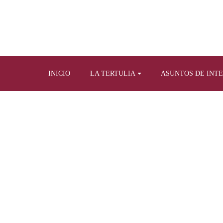
INICIO
LA TERTULIA
ASUNTOS DE INT
Home
Tertulia y prensa escrita
Artículos propios sob