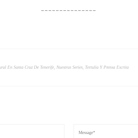
– – – – – – – – – – – – – – –
ural En Santa Cruz De Tenerife
,
Nuestras Series
,
Tertulia Y Prensa Escrita