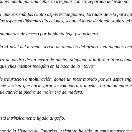
taba rematado por una cubierta irregular cónica, separada del resto po
e sostenía las cuatro aspas rectangulares, forradas de tela para que
s aspas en diferentes direcciones, según el lugar de donde soplara el 
n puertas de acceso por la planta baja y la primera.
vel del terreno, servía de almacén del grano y en algunas ocasio
lera de piedra de un metro de ancho, adaptada a la forma troncocónic
 que ellos mismos recogían en la boca de la “tolva”.
rituración o molturación, donde un rotor movido por las aspas engr
 eje vertical que hacía girar la volandera o muelas. La unión entre 
 que cubría la piedra de moler era de madera.
á intrínsicamente ligada al gofio.
de la Historia de Canarias, y siempre ha sido un tema recurrente par