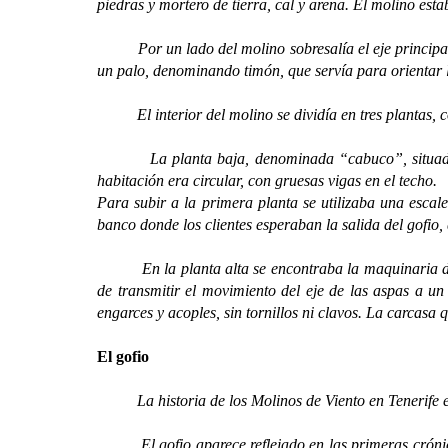
piedras y mortero de tierra, cal y arena. El molino es
Por un lado del molino sobresalía el eje principal, qu
un palo, denominando timón, que servía para orientar la
El interior del molino se dividía en tres plantas, co
La planta baja, denominada “cabuco”, situada al ni
habitación era circular, con gruesas vigas en el techo.
Para subir a la primera planta se utilizaba una esca
banco donde los clientes esperaban la salida del gofio,
En la planta alta se encontraba la maquinaria de t
de transmitir el movimiento del eje de las aspas a un
engarces y acoples, sin tornillos ni clavos. La carcasa
El gofio
La historia de los Molinos de Viento en Tenerife est
El gofio aparece reflejado en las primeras crónicas 