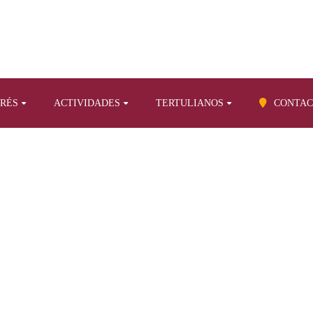
ERÉS
ACTIVIDADES
TERTULIANOS
CONTAC
BLOG
re otros temas
Bienes de Interés Cultural en Santa Cruz de Tenerif