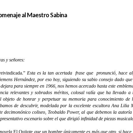
Homenaje al Maestro Sabina
as y señores:
reivindicada.”
Esta es la tan acertada frase que pronunció, hace a
iemens Hernández, por eso hoy, siguiendo su sabio consejo dado que n
 dejara para siempre en 1966, nos hemos acercado hasta este emblemá
cia relevantes y sobrados méritos, colosal valía que ha llevado a 
al objeto de honrar y perpetuar su memoria para conocimiento de l
bamos de descubrir, modelada por la excelente escultora Ana Lilia M
te decimonónico coliseo, Teobaldo Power, al que debemos la autoría
representativo escenario sobre el que dirigió infinidad de piezas musica
 novela
El Quijote
que un hombre únicamente es más que otro, si hace m