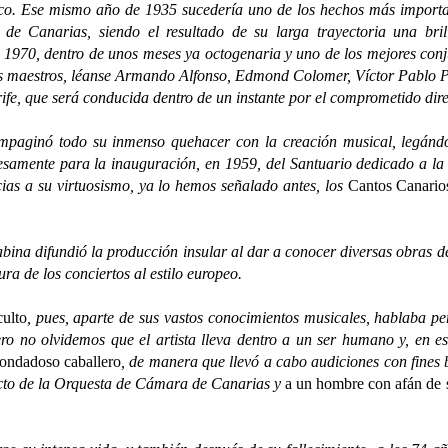
ico. Ese mismo año de 1935 sucedería uno de los hechos más importan
de Canarias, siendo el resultado de su larga trayectoria una brill
1970, dentro de unos meses ya octogenaria y uno de los mejores conj
es maestros, léanse Armando Alfonso, Edmond Colomer, Víctor Pablo P
ife, que será conducida dentro de un instante por el comprometido d
ó todo su inmenso quehacer con la creación musical, legándonos
esamente para la inauguración, en 1959, del Santuario dedicado a la 
cias a su virtuosismo, ya lo hemos señalado antes, los
Cantos Canario
 difundió la producción insular al dar a conocer diversas obras de 
ra de los conciertos al estilo europeo.
ulto
, pues, aparte de sus vastos conocimientos musicales, hablaba per
ero no olvidemos que el artista lleva dentro a un ser humano y, en e
ondadoso caballero
, de manera que llevó a cabo audiciones con fines 
ecto de la Orquesta de Cámara de Canarias y
a un hombre con afán de 