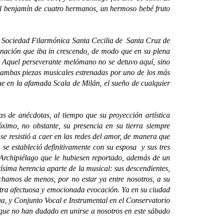
 el benjamín de cuatro hermanos, un hermoso bebé fruto
 Sociedad Filarmónica Santa Cecilia de Santa Cruz de
clinación que iba in crescendo, de modo que en su plena
a. Aquel perseverante melómano no se detuvo aquí, sino
 ambas piezas musicales estrenadas por uno de los más
e en la afamada Scala de Milán, el sueño de cualquier
de anécdotas, al tiempo que su proyección artística
óximo, no obstante, su presencia en su tierra siempre
se resistió a caer en las redes del amor, de manera que
e estableció definitivamente con su esposa y sus tres
o Archipiélago que le hubiesen reportado, además de un
ísima herencia aparte de la musical: sus descendientes,
echamos de menos, por no estar ya entre nosotros, a su
estra afectuosa y emocionada evocación. Ya en su ciudad
a, y Conjunto Vocal e Instrumental en el Conservatorio
s que no han dudado en unirse a nosotros en este sábado