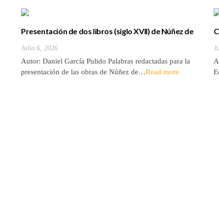
Presentación de dos libros (siglo XVII) de Núñez de
C
la Peña sobre la conquista y antigüedades de las
d
Julio 6, 2026
J
Islas Canarias
Autor: Daniel García Pulido Palabras redactadas para la
A
presentación de las obras de Núñez de…
Read more
E