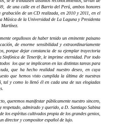
 se le tributasen distintos reconocimientos, sirvan de
969, de una calle en el Barrio del Perú, ambos honores
a grabación de un CD realizada, en 2010 y 2011, en el
la Música de la Universidad de La Laguna y Presidenta
z Martínez.
amente orgullosos de haber tenido un eminente paisano
cación, de enorme sensibilidad y extraordinariamente
os, porque dejar constancia de su ejemplar trayectoria
 Sinfónica de Tenerife, le imprime eternidad. Por todo
todos los que se implicaron en las distintas tareas para
ayuda, que ha hecho realidad nuestro deseo, en cuya
esto que hemos visto cumplida la última de nuestras
á, tal y como lo llenó él en cada una de sus elogiadas
s.
to, queremos manifestar públicamente nuestro sincero,
uy respetado, admirado y querido, a D. Santiago Sabina
e los espíritus cultivados propia de los grandes genios,
 un director y compositor español de lujo.