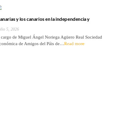
anarias y los canarios en la independencia y
Palabras 
esarrollo de los Estados Unidos
del que 
ulio 5, 2026
Julio 5, 20
de un tin
 cargo de Miguel Ángel Noriega Agüero Real Sociedad
A cargo d
conómica de Amigos del Páis de…
Read more
la Tertul