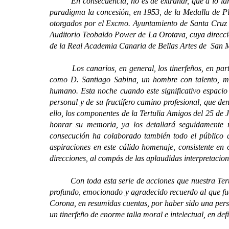
En consecuencia, no es de extrañar, que a lo largo su
paradigma la concesión, en 1953, de la Medalla de Pla
otorgados por el Excmo. Ayuntamiento de Santa Cruz d
Auditorio Teobaldo Power de La Orotava, cuya direcci
de la Real Academia Canaria de Bellas Artes de San M
Los canarios, en general, los tinerfeños, en particu
como D. Santiago Sabina, un hombre con talento, muy
humano. Esta noche cuando este significativo espacio 
personal y de su fructífero camino profesional, que d
ello, los componentes de la Tertulia Amigos del 25 de J
honrar su memoria, ya los detallará seguidamente n
consecución ha colaborado también todo el público 
aspiraciones en este cálido homenaje, consistente en 
direcciones, al compás de las aplaudidas interpretaci
Con toda esta serie de acciones que nuestra Tertulia
profundo, emocionado y agradecido recuerdo al que fue
Corona, en resumidas cuentas, por haber sido una person
un tinerfeño de enorme talla moral e intelectual, en def