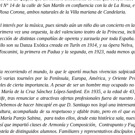
 el Nº 14 de la calle de San Martín en confluencia con la de La Rosa,
Rosa Corona, ambos naturales de la Villa mariana de Candelaria.
terés por la música, pues siendo aún un niño dio un concierto en la
r primera vez una orquesta, la del valenciano teatro de la Princesa, in
dirección de distintas compañías de opereta y zarzuela por toda Españ
llo son su
Danza Exótica
creada en Turín en 1914, y su ópera
Nelva
,
Toscanini, la primera en Padua y la segunda, en 1923, nada menos qu
orriendo el mundo, lo que le aportó muchas vivencias salpicadas 
zó varias tournées por la Península, Europa, América, y Oriente Pr
ales de cierta importancia. A pesar de ser un hombre muy ocupado no 
 María de la Cruz Sánchez López-Sanford. En 1935, a la edad de 43, s
fe, tras renunciar a atractivas ofertas profesionales fuera de nuestr
Debemos de hacer hincapié en que D. Santiago nos legó una interesant
ultura, acompañada de su respetuoso y afable trato, pero en el que 
a María Parejo Sabina, para todos ellos, desde esta histórica sala, nu
, así que impartió clases de Armonía y Composición, Contrapunto y Fug
estela de distinguidos alumnos. Familiares y representativos discípulo