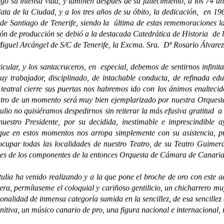
 intensa vida, y también después de su fallecimiento, a los 74 años,
ta de la Ciudad, y a los tres años de su óbito, la dedicación, en 1
e Santiago de Tenerife, siendo la última de estas rememoraciones l
ón de producción se debió a la destacada Catedrática de Historia de 
iguel Arcángel de S/C de Tenerife, la Excma. Sra. Dª Rosario Álvare
lar, y los santacruceros, en especial, debemos de sentirnos infinit
 trabajador, disciplinado, de intachable conducta, de refinada edu
teatral cierre sus puertas nos habremos ido con los ánimos enaltecid
entro de un momento será muy bien ejemplarizado por nuestra Orquesta
ulio no quisiéramos despedirnos sin reiterar la más efusiva gratitud a 
uestro Presidente, por su decidida, inestimable e imprescindible 
que en estos momentos nos arropa simplemente con su asistencia, pu
ocupar todas las localidades de nuestro Teatro, de su Teatro Guimer
ones de los componentes de la entonces Orquesta de Cámara de Canaria
 ha venido realizando y a la que pone el broche de oro con este ac
ra, permítaseme el coloquial y cariñoso gentilicio, un chicharrero m
alidad de inmensa categoría sumida en la sencillez, de esa sencillez d
initiva, un músico canario de pro, una figura nacional e internacional,