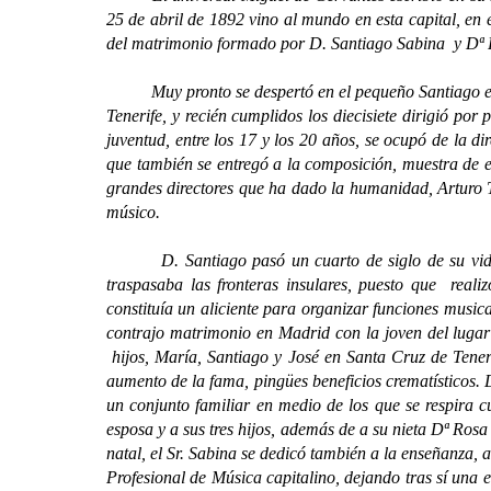
25 de abril de 1892 vino al mundo en esta capital, en
del matrimonio formado por D. Santiago Sabina y Dª 
Muy pronto se despertó en el pequeño Santiago el in
Tenerife, y recién cumplidos los diecisiete dirigió po
juventud, entre los 17 y los 20 años, se ocupó de la 
que también se entregó a la composición, muestra de e
grandes directores que ha dado la humanidad, Arturo 
músico.
D. Santiago pasó un cuarto de siglo de su vida rec
traspasaba las fronteras insulares, puesto que reali
constituía un aliciente para organizar funciones music
contrajo matrimonio en Madrid con la joven del lugar
hijos, María, Santiago y José en Santa Cruz de Teneri
aumento de la fama, pingües beneficios crematísticos. 
un conjunto familiar en medio de los que se respira c
esposa y a sus tres hijos, además de a su nieta Dª Ros
natal, el Sr. Sabina se dedicó también a la enseñanza
Profesional de Música capitalino, dejando tras sí una 