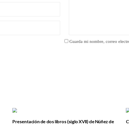
Guarda mi nombre, correo electr
Presentación de dos libros (siglo XVII) de Núñez de
C
la Peña sobre la conquista y antigüedades de las
d