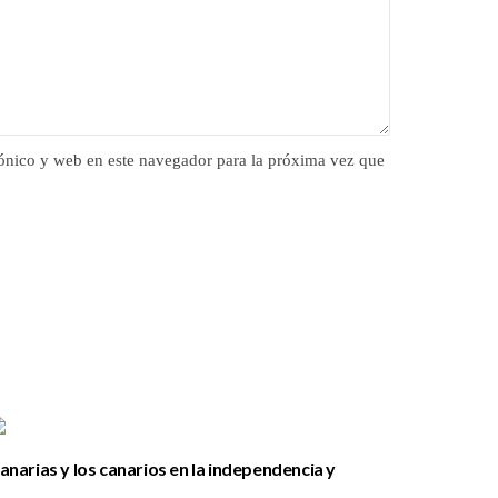
ónico y web en este navegador para la próxima vez que
anarias y los canarios en la independencia y
Palabras 
esarrollo de los Estados Unidos
del que 