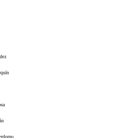
dez
rquín
sa
án
erdomo