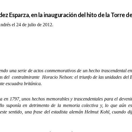
ez Esparza, en la inauguración del hito de la Torre d
ndrés el 24 de julio de 2012.
iendo una serie de actos conmemorativos de un hecho trascendental en
as del contralmirante Horacio Nelson: el triunfo de las unidades del E
nte escuadra británica.
 1797, unos hechos memorables y trascendentales para el devenir 
llo suponía en detrimento de la memoria colectiva y, lo que aún e
 este sentido, una frase del estadista alemán Helmut Kohl, cuando d