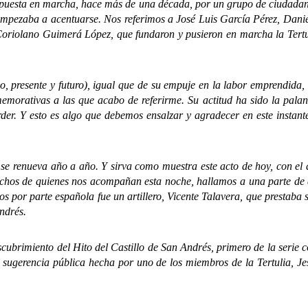
puesta en marcha, hace más de una década, por un grupo de ciudadano
 empezaba a acentuarse. Nos referimos a José Luis García Pérez, Dani
oriolano Guimerá López, que fundaron y pusieron en marcha la Tertul
ente y futuro), igual que de su empuje en la labor emprendida, re
morativas a las que acabo de referirme. Su actitud ha sido la palanc
der. Y esto es algo que debemos ensalzar y agradecer en este instan
renueva año a año. Y sirva como muestra este acto de hoy, con el 
uchos de quienes nos acompañan esta noche, hallamos a una parte de 
os por parte española fue un artillero, Vicente Talavera, que prestaba 
ndrés.
miento del Hito del Castillo de San Andrés, primero de la serie con
la sugerencia pública hecha por uno de los miembros de la Tertulia, 