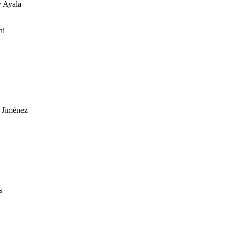
y Ayala
i
iménez
s