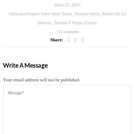
Junio 23, 2013
Artículos Propios Sobre Otros Temas
,
Nuestras Series
,
Retales De La
Historia
,
Tertulia Y Prensa Escrita
0 Comments
Share:
Write A Message
Your email address will not be published.