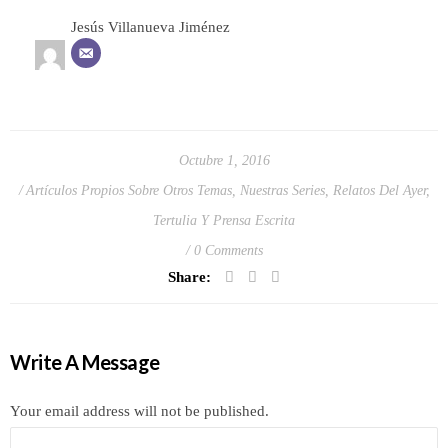
Jesús Villanueva Jiménez
Octubre 1, 2016
Artículos Propios Sobre Otros Temas
,
Nuestras Series
,
Relatos Del Ayer
,
Tertulia Y Prensa Escrita
0 Comments
Share:
Write A Message
Your email address will not be published.