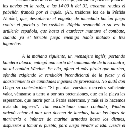
los navíos en la rada, a las 14’00 h del 31, trocaron raudos el
pabellón francés por el inglés.
¡Ah, traidores los de la Pérfida
Albión!
, que, descubierto el engaño, de inmediato hacían fuego
contra el pueblo y los castillos. Rápida respondió a su vez la
artillería española, que hasta el atardecer mantuvo el combate,
cuando ya el terrible fuego enemigo había matado a tres
lugareños.
A la mañana siguiente, un mensajero inglés, portando
bandera blanca, entregó una carta del comandante de la escuadra,
un tal capitán Windon. En ella, ufano el más pirata que marino,
ofendía exigiendo la rendición incondicional de la plaza y el
abastecimiento de cantidades ingentes de provisiones. No dudó don
Diego su contestación:
“Si guardan vuestras mercedes suficiente
valor, vénganse a tierra a por sus pretensiones, que en la playa les
esperamos, que morir por la Patria sabremos, y más si lo hacemos
matando ingleses”
. Tan encabritado como confiado, Windon
ordenó echar al mar una docena de lanchas, hasta los topes de
marinería e infantes de marina armados hasta los dientes,
dispuestos a tomar el pueblo, para luego invadir la isla. Desde el