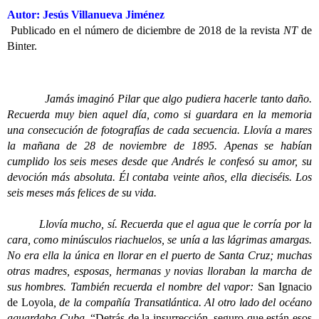
Autor: Jesús Villanueva Jiménez
Publicado en el número de diciembre de 2018 de la revista
NT
de
Binter.
Jamás imaginó Pilar que algo pudiera hacerle tanto daño.
Recuerda muy bien aquel día, como si guardara en la memoria
una consecución de fotografías de cada secuencia. Llovía a mares
la mañana de 28 de noviembre de 1895. Apenas se habían
cumplido los seis meses desde que Andrés le confesó su amor, su
devoción más absoluta. Él contaba veinte años, ella dieciséis. Los
seis meses más felices de su vida.
Llovía mucho, sí. Recuerda que el agua que le corría por la
cara, como minúsculos riachuelos, se unía a las lágrimas amargas.
No era ella la única en llorar en el puerto de Santa Cruz; muchas
otras madres, esposas, hermanas y novias lloraban la marcha de
sus hombres. También recuerda el nombre del vapor:
San Ignacio
de Loyola
, de la compañía Transatlántica. Al otro lado del océano
aguardaba Cuba.
“Detrás de la insurrección, seguro que están esos