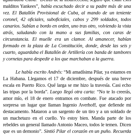
malditos Yankees”
, había escuchado decir a su padre más de una
vez. El Batallón Provisional de Cuba, al mando de un teniente
coronel, 42 oficiales, suboficiales, cabos y 299 soldados, todos
canarios. Subían a bordo en orden, uno tras otro, volviendo la vista
atrás, saludando con la mano a sus familias, con caras de
circunstancia. El muelle era un clamor. Al amanecer, habían
formado en la plaza de La Constitución, donde, desde las seis y
cuarto, aguardaba el Batallón de Artillería con banda de tambores
y cornetas para despedir a los que marchaban a la guerra.
Le había escrito Andrés:
“Mi amadísima Pilar, ya estamos en
La Habana. Llegamos el 17 de diciembre, después de una breve
escala en Puerto Rico. Qué larga se me hizo la travesía. Casi echo
las tripas por la borda”
. Luego llegó otra carta:
“No te lo creerás,
amor mío, el 18 de enero entramos en combate. Fue atacado por
sorpresa un lugar que llaman Ingenio Averhoff, que defiende mi
destacamento. Mataron a un sargento de un tiro y a un soldado de
un machetazo en el cuello. Yo estoy bien. Manda parte de los
rebeldes un general llamado Antonio Maceo, todos le temen. Dicen
que es un demonio”
. Sintió Pilar el corazón en un puño. Recuerda