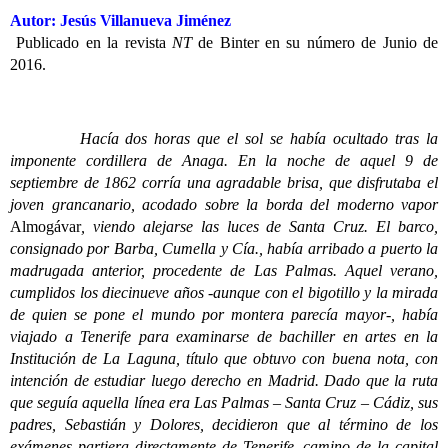
Autor: Jesús Villanueva Jiménez
Publicado en la revista
NT
de Binter en su número de Junio de
2016.
Hacía dos horas que el sol se había ocultado tras la
imponente cordillera de Anaga. En la noche de aquel 9 de
septiembre de 1862 corría una agradable brisa, que disfrutaba el
joven grancanario, acodado sobre la borda del moderno vapor
Almogávar
, viendo alejarse las luces de Santa Cruz. El barco,
consignado por Barba, Cumella y Cía., había arribado a puerto la
madrugada anterior, procedente de Las Palmas. Aquel verano,
cumplidos los diecinueve años -aunque con el bigotillo y la mirada
de quien se pone el mundo por montera parecía mayor-, había
viajado a Tenerife para examinarse de bachiller en artes en la
Institución de La Laguna, título que obtuvo con buena nota, con
intención de estudiar luego derecho en Madrid. Dado que la ruta
que seguía aquella línea era Las Palmas – Santa Cruz – Cádiz, sus
padres, Sebastián y Dolores, decidieron que al término de los
exámenes partiera directamente de Tenerife, camino de la capital