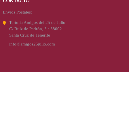
CONTACTO
Envíos Postales:
Tertulia Amigos del 25 de Julio.
C/ Ruíz de Padrón, 3 · 38002
Santa Cruz de Tenerife
info@amigos25julio.com