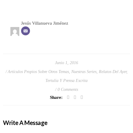
Jesús Villanueva Jiménez
Junio 1, 2016
Artículos Propios Sobre Otros Temas
,
Nuestras Series
,
Relatos Del Ayer
,
Tertulia Y Prensa Escrita
0 Comments
Share:
Write A Message