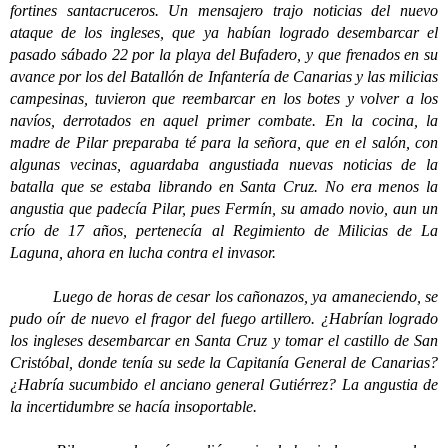
fortines santacruceros. Un mensajero trajo noticias del nuevo
ataque de los ingleses, que ya habían logrado desembarcar el
pasado sábado 22 por la playa del Bufadero, y que frenados en su
avance por los del Batallón de Infantería de Canarias y las milicias
campesinas, tuvieron que reembarcar en los botes y volver a los
navíos, derrotados en aquel primer combate. En la cocina, la
madre de Pilar preparaba té para la señora, que en el salón, con
algunas vecinas, aguardaba angustiada nuevas noticias de la
batalla que se estaba librando en Santa Cruz. No era menos la
angustia que padecía Pilar, pues Fermín, su amado novio, aun un
crío de 17 años, pertenecía al Regimiento de Milicias de La
Laguna, ahora en lucha contra el invasor.
Luego de horas de cesar los cañonazos, ya amaneciendo, se
pudo oír de nuevo el fragor del fuego artillero. ¿Habrían logrado
los ingleses desembarcar en Santa Cruz y tomar el castillo de San
Cristóbal, donde tenía su sede la Capitanía General de Canarias?
¿Habría sucumbido el anciano general Gutiérrez? La angustia de
la incertidumbre se hacía insoportable.