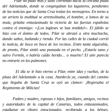
Pilar no pudo más y salió corriendo hacia la cercana plaza
del Adelantado, donde se congregaban los laguneros, pendientes
de las noticias que de Santa Cruz traían los mensajeros. En torno a
un arriero la multitud se arremolinaba, el hombre, a lomos de su
mula, gritaba entusiasmado la victoria de las fuerzas españolas
contra el enemigo:
«¡Los ingleses se han rendido!»
. El júbilo se
hizo con el ánimo de todos. Pilar se abrazó a otra muchacha,
dando saltos, bailando y riendo. Por las calles de la ciudad corrió
la noticia, de boca en boca de los vecinos. Entre tanta algarabía,
de pronto, Pilar sintió una punzada en el pecho. ¿Estaría sano y
salvo Fermín, o habría caído herido… o muerto? El aire parecía
no entrarle en los pulmones.
El día se le hizo eterno a Pilar, entre idas y vueltas, de la
plaza del Adelantado a la casa. Atardecía ya, cuando del camino
que llegaba de Santa Cruz se oyó un clamor: ¡Regresaba el
Regimiento de Milicias!
Padres y madres, esposas e hijos, familiares, amigos, vecinos
y autoridades de la capital de Canarias, todos entusiasmados,
estallaron en vítores emocionados, recibiendo a los héroes.