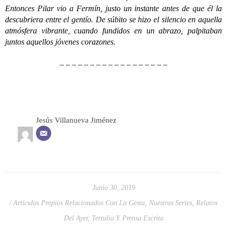
Entonces Pilar vio a Fermín, justo un instante antes de que él la
descubriera entre el gentío. De súbito se hizo el silencio en aquella
atmósfera vibrante, cuando fundidos en un abrazo, palpitaban
juntos aquellos jóvenes corazones.
– – – – – – – – – – – – – – – – – –
Jesús Villanueva Jiménez
Junio 30, 2019
Artículos Propios Relacionados Con La Gesta
,
Nuestras Series
,
Relatos
Del Ayer
,
Tertulia Y Prensa Escrita