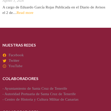
Agosto 3, 2026
A cargo de Eduardo García Rojas Publicada en el Diario de Avisos
el 2 de…
Read more
NUESTRAS REDES
Facebook
Twitter
YouTube
COLABORADORES
-
Ayuntamiento de Santa Cruz de Tenerife
-
Autoridad Portuaria de Santa Cruz de Tenerife
-
Centro de Historia y Cultura Militar de Canarias