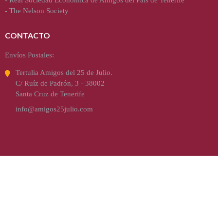
-
The Nelson Society
CONTACTO
Envíos Postales:
Tertulia Amigos del 25 de Julio.
C/ Ruíz de Padrón, 3 · 38002
Santa Cruz de Tenerife
info@amigos25julio.com