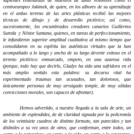
sapientes enseñanzas de maestros de tanto renombre como el
centroeuropeo Jakimek, de quien, en los albores de su aprendizaje
en el arduo terreno de las artes plásticas recibió las mejores
técnicas de dibujo y de desarrollo pictórico; así como,
sucesivamente, los encumbrados creadores canarios Guillermo
Sureda y Néstor Santana, quienes, en tareas de perfeccionamiento,
le infundieron superior amplitud cualitativa al mismo tiempo que
consolidaron en su espíritu las auténticas virtudes que la han
acompañado a lo largo y ancho de su largo devenir exitoso en el
terreno pictórico: enmarcado, empero, en una azarosa vida
(porque, todo hay que decirlo, Gladys ha sido una sufridora en el
más amplio sentido esta palabra: su decurso vital ha
experimentado traumas tan acusados, tan dolorosos, que
únicamente personas de muy arraigado temple, de muy sólidas
convicciones morales, son capaces de afrontar).
Hemos advertido, a nuestra llegada a la sala de arte, un
ambiente de esplendidez, de de claridad signada por la policromía
de los veintisiete cuadros de distinto formato, tan parecidos y tan
disímiles a su vez unos de otros, que conforman, entre todos, un