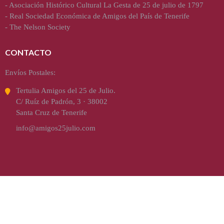
-
Asociación Histórico Cultural La Gesta de 25 de julio de 1797
-
Real Sociedad Económica de Amigos del País de Tenerife
-
The Nelson Society
CONTACTO
Envíos Postales:
Tertulia Amigos del 25 de Julio.
C/ Ruíz de Padrón, 3 · 38002
Santa Cruz de Tenerife
info@amigos25julio.com