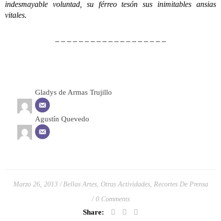
indesmayable voluntad, su férreo tesón sus inimitables ansias
vitales.
– – – – – – – – – – – – – – – – – – –
Gladys de Armas Trujillo
Agustín Quevedo
Marzo 26, 2013
Bellas Artes
,
Otras Actividades
,
Recortes De Prensa
0 Comments
Share: