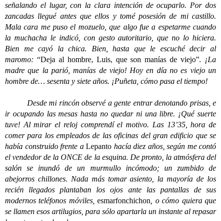
señalando el lugar, con la clara intención de ocuparlo. Por dos
zancadas llegué antes que ellos y tomé posesión de mi castillo.
Mala cara me puso el mozuelo, que algo fue a espetarme cuando
la muchacha le indicó, con gesto autoritario, que no lo hiciera.
Bien me cayó la chica. Bien, hasta que le escuché decir al
maromo:
“Deja al hombre, Luis, que son manías de viejo”
. ¡La
madre que la parió, manías de viejo! Hoy en día no es viejo un
hombre de… sesenta y siete años. ¡Puñeta, cómo pasa el tiempo!
Desde mi rincón observé a gente entrar denotando prisas, e
ir ocupando las mesas hasta no quedar ni una libre. ¡Qué suerte
tuve! Al mirar el reloj comprendí el motivo. Las 13’35, hora de
comer para los empleados de las oficinas del gran edificio que se
había construido frente a
Lepanto
hacía diez años, según me contó
el vendedor de la ONCE de la esquina. De pronto, la atmósfera del
salón se inundó de un murmullo incómodo; un zumbido de
abejorros chillones. Nada más tomar asiento, la mayoría de los
recién llegados plantaban los ojos ante las pantallas de sus
modernos teléfonos móviles,
esmarfonchichon
, o cómo quiera que
se llamen esos artilugios, para sólo apartarla un instante al repasar