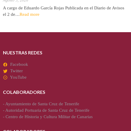
Agosto 3, 2026
A cargo de Eduardo García Rojas Publicada en el Diario de Avisos
el 2 de…
Read more
NUESTRAS REDES
Facebook
Twitter
YouTube
COLABORADORES
-
Ayuntamiento de Santa Cruz de Tenerife
-
Autoridad Portuaria de Santa Cruz de Tenerife
-
Centro de Historia y Cultura Militar de Canarias