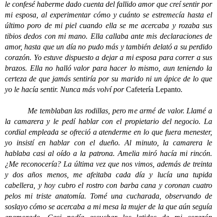
le confesé haberme dado cuenta del fallido amor que creí sentir por
mi esposa, al experimentar cómo y cuánto se estremecía hasta el
último poro de mi piel cuando ella se me acercaba y rozaba sus
tibios dedos con mi mano. Ella callaba ante mis declaraciones de
amor, hasta que un día no pudo más y también delató a su perdido
corazón. Yo estuve dispuesto a dejar a mi esposa para correr a sus
brazos. Ella no halló valor para hacer lo mismo, aun teniendo la
certeza de que jamás sentiría por su marido ni un ápice de lo que
yo le hacía sentir. Nunca más volví por
Cafetería Lepanto
.
Me temblaban las rodillas, pero me armé de valor. Llamé a
la camarera y le pedí hablar con el propietario del negocio. La
cordial empleada se ofreció a atenderme en lo que fuera menester,
yo insistí en hablar con el dueño. Al minuto, la camarera le
hablaba casi al oído a la patrona. Amelia miró hacía mi rincón.
¿Me reconocería? La última vez que nos vimos, además de treinta
y dos años menos, me afeitaba cada día y lucía una tupida
cabellera, y hoy cubro el rostro con barba cana y coronan cuatro
pelos mi triste anatomía. Tomé una cucharada, observando de
soslayo cómo se acercaba a mi mesa la mujer de la que aún seguía