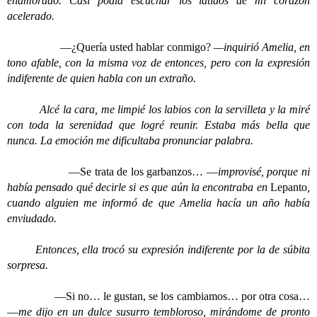
enamorado. Casi podía escuchar los latidos de mi corazón
acelerado.
—¿Quería usted hablar conmigo?
—inquirió Amelia, en
tono afable, con la misma voz de entonces, pero con la expresión
indiferente de quien habla con un extraño.
Alcé la cara, me limpié los labios con la servilleta y la miré
con toda la serenidad que logré reunir. Estaba más bella que
nunca. La emoción me dificultaba pronunciar palabra.
—Se trata de los garbanzos… —
improvisé, porque ni
había pensado qué decirle si es que aún la encontraba en
Lepanto
,
cuando alguien me informó de que Amelia hacía un año había
enviudado.
Entonces, ella trocó su expresión indiferente por la de súbita
sorpresa.
—Si no… le gustan, se los cambiamos… por otra cosa…
—
me dijo en un dulce susurro tembloroso, mirándome de pronto