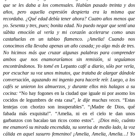
que se les daba a los comensales. Habían pasado treinta y dos
años, pero aquella expresión despierta era la misma que
recordaba. ¿Qué edad debía tener ahora? Cuatro años menos que
yo. Sesenta y tres, pues; bonita edad. No puedo negar que sentí una
súbita emoción al verla y mi corazón acelerarse como unas
castañuelas en un tablao flamenco. ¡Amelia! Cuando nos
conocimos ella llevaba apenas un año casada; yo algo más de tres.
No hicimos más que cruzar algunas palabras para comprender
ambos que nos enamoraríamos sin remisión, si seguíamos
encontrándonos. Yo tomé en
Lepanto
café a diario, sólo por verla,
por escuchar su voz unos minutos, que trataba de alargar dándole
conversación, aguzando mi ingenio para hacerle reír. Luego, a los
cafés se unieron los almuerzos, y durante ellos mis halagos a su
cocina:
“No hay fogones en la ciudad que iguale ni por asomo los
cocidos de legumbres de esta casa”
, le dije muchas veces.
“Estas
lentejas con chorizo son insuperables”
.
“¡Madre de Dios, qué
fabada más exquisita!”
.
“Amelia, ni en el cielo te dan unos
garbanzos con bacalao tan ricos como estos”
. ¡Dios mío, cuánto
me enamoró su mirada encendida, su sonrisa de medio lado, la voz
cálida en aquel susurro femenino! ¡Amelia, Amelia, Amelia…! Yo