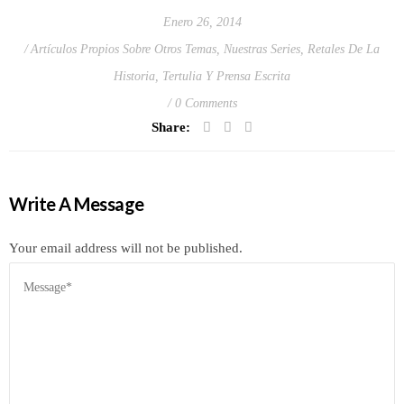
Enero 26, 2014
Artículos Propios Sobre Otros Temas
,
Nuestras Series
,
Retales De La
Historia
,
Tertulia Y Prensa Escrita
0 Comments
Share:
Write A Message
Your email address will not be published.