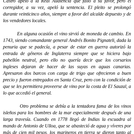
Castro apeló a la Real Audiencia que falló a su favor, pero el
corregidor, a su vez, apeló la sentencia. El pleito se prolongó
durante veinticinco años, siempre a favor del alcalde depuesto y de
los vendedores locales.
En alguna ocasión el vino sirvió de moneda de cambio. En
1743, siendo comandante general Andrés Bonito Pignateli, dada la
penuria que se padecía, a pesar de estar en guerra autorizó la
entrada de géneros de Inglaterra siempre que se hiciera bajo
pabellón neutral, pero ello no quería decir que los corsarios
ingleses dejaran de hacer de las suyas en aguas canarias.
Apresaron dos barcos con carga de trigo que ofrecieron a buen
precio y fueron entregados en Santa Cruz, pero con la condición de
que se les permitiera proveerse de vino por la costa de El Sauzal, a
lo que accedió el general.
Otro problema se debía a la tentadora fama de los vinos
isleños para los hombres de la mar especialmente después de una
larga travesía. Cuando en 1778 llegó de Indias la escuadra al
mando de Antonio de Ulloa, que se abasteció de agua y víveres por
más de cien mil pesos, los marineros en tierra se dieron tanto al