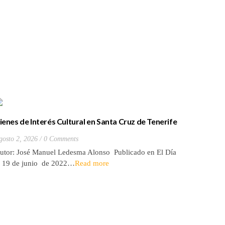
ienes de Interés Cultural en Santa Cruz de Tenerife
La batall
20) Hacienda de Las Palmas de Anaga
y que Lo
gosto 2, 2026
0 Comments
Julio 27, 2
utor: José Manuel Ledesma Alonso Publicado en El Día
Autora: El
l 19 de junio de 2022…
Read more
de 2026* 