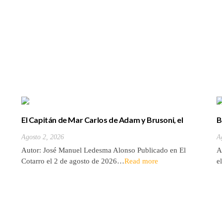
El Capitán de Mar Carlos de Adam y Brusoni, el
B
único tinerfeño que departió con Horacio Nelson.
(
Agosto 2, 2026
A
Autor: José Manuel Ledesma Alonso Publicado en El
A
Cotarro el 2 de agosto de 2026…
Read more
e