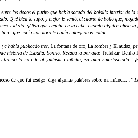
e los dedos el purito que había sacado del bolsillo interior de la 
ado. Qué bien le supo, y mejor le sentó, el cuarto de bollo que, mojad
nes y al aire gélido que llegaba de la calle, cuando alguien abría la p
 libro, que hacía una hora le había entregado el editor.
ya había publicado tres,
La fontana de oro
,
La sombra
y
El audaz
, p
ente historia de España. Sonrió. Rezaba la portada:
Trafalgar, Benito
, alzando la mirada al fantástico infinito, exclamó entusiasmado:
“¡
o de que fui testigo, diga algunas palabras sobre mi infancia…”
Le
– – – – – – – – – – – – – – – – – – –