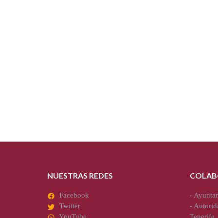
NUESTRAS REDES
COLAB
Facebook
-
Ayuntam
Twitter
-
Autorid
YouTube
Tenerife