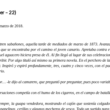
er – 22)
 marzo de 2018.
nutren sabañones, aquella tarde de mediados de marzo de 1873. Avanza
 que se encontraba por el camino el joven canario. Apretaba contra e
el aguacero hiciera presa de él. Al fin llegó al lugar de sus celebraci
ibir. Por algo tituló así mismo su primera novela. En el perchero de la
. Inspiró y espiró profundamente, tres, cuatro y cinco veces, con el p
rio.
-le dijo al camarero, que preguntó por preguntar, pues poco variaba l
ciones competía con el humo de los cigarros, en el campo de batalla
re, la guapa vendedora, mostrando el cajón que sostenía colgado de
, papelinas, cerillas y algunos mecheros de yesca. Todo un surtido para