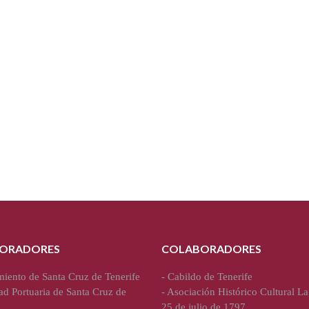
ORADORES
COLABORADORES
iento de Santa Cruz de Tenerife
-
Cabildo de Tenerife
ad Portuaria de Santa Cruz de
-
Asociación Histórico Cultural La
25 de julio de 1797