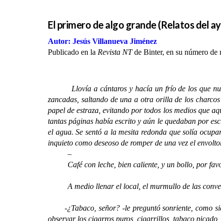
El primero de algo grande (Relatos del ay
Autor: Jesús Villanueva Jiménez
Publicado en la
Revista NT
de Binter, en su número de
Llovía a cántaros y hacía un frío de los que 
zancadas, saltando de una a otra orilla de los charcos
papel de estraza, evitando por todos los medios que aqu
tantas páginas había escrito y aún le quedaban por escr
el agua. Se sentó a la mesita redonda que solía ocupar
inquieto como deseoso de romper de una vez el envolto
–
Café con leche, bien caliente, y un bollo, por favor… 
A medio llenar el local, el murmullo de las conversa
-¿Tabaco, señor? -le preguntó sonriente, como siemp
observar los cigarros puros, cigarrillos, tabaco picado