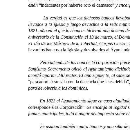
están
“indecentes por haberse roto el damasco”
y encarg
La verdad es que los dichosos bancos llevaban una 
llevados a la iglesia y luego devueltos a la sede mun
1821, año en el que los bancos hicieron una docena de v
aniversario de la Constitución el 13 de marzo, el Domi
31 día de los Mártires de la Libertad, Corpus Christi,
llevar los bancos a la Iglesia y devolverlos al Ayuntami
Pero además de los bancos la corporación precisaba
Santísimo Sacramento ofició al Ayuntamiento diciéndo
acordó aportar 240 reales. El año siguiente, al saberse
“para adornar su sala con la decencia que le es debida”
para devolverlo a los dominicos.
En 1823 el Ayuntamiento sigue en casa alquilada y d
corresponde á la Corporación”
. Se encarga al regidor
fondos municipales, todo a pagar del impuesto sobre el
Se usaban también cuatro bancos y una silla de terci