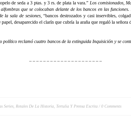
iopelo de seda a 3 ptas. y 3 rs. de plata la vara.”
Los comisionados, Matí
 alfombras que se colocaban delante de los bancos en las funciones. 
e la sala de sesiones,
“bancos destrozados y casi inservibles, colgad
 papel, desaparecido el clarín que cubría la araña que regaló la señora d
ítico reclamó cuatro bancos de la extinguida Inquisición y se contes
– – – – – – – – – – – – – – – – – – – – –
as Series
,
Retales De La Historia
,
Tertulia Y Prensa Escrita
0 Comments