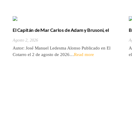
El Capitán de Mar Carlos de Adam y Brusoni, el
B
único tinerfeño que departió con Horacio Nelson.
(
Agosto 2, 2026
A
Autor: José Manuel Ledesma Alonso Publicado en El
A
Cotarro el 2 de agosto de 2026…
Read more
e