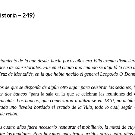
Historia – 249)
to de la que desde hacía pocos años era Villa exenta dispusiera de
cen de consistoriales. Fue en el citado año cuando se alquiló la casa d
la Cruz de Montañés, en la que había nacido el general Leopoldo O´Donn
 que se disponía de algún otro lugar para celebrar las sesiones, l
cer dos bancos
“para la sala en la que se celebran las reuniones del
 alcalde. Los bancos, que comenzaron a utilizarse en 1810, no debían
ada uno llevaba bordado el escudo de la Villa, todo lo cual, según c
de vellón.
ro años fuera necesario restaurar el mobiliario, la mitad de cuyo 
re los regidores. Pero hay más, pues transcurridos otros cuatro años