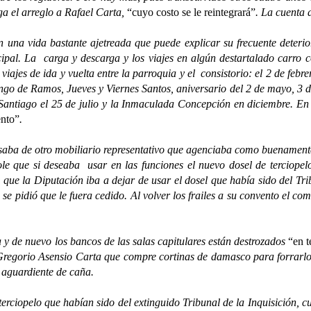
a el arreglo a Rafael Carta,
“cuyo costo se le reintegrará”
. La cuenta 
vida bastante ajetreada que puede explicar su frecuente deterioro
icipal. La carga y descarga y los viajes en algún destartalado carro 
iajes de ida y vuelta entre la parroquia y el consistorio: el 2 de febre
ngo de Ramos, Jueves y Viernes Santos, aniversario del 2 de mayo, 3 
 Santiago el 25 de julio y la Inmaculada Concepción en diciembre. En 
ento”
.
 de otro mobiliario representativo que agenciaba como buenamente 
le que si deseaba usar en las funciones el nuevo dosel de terciope
 que la Diputación iba a dejar de usar el dosel que había sido del Trib
, se pidió que le fuera cedido. Al volver los frailes a su convento el co
e nuevo los bancos de las salas capitulares están destrozados
“en t
 Gregorio Asensio Carta que compre cortinas de damasco para forrarlos
 aguardiente de caña.
opelo que habían sido del extinguido Tribunal de la Inquisición, cu