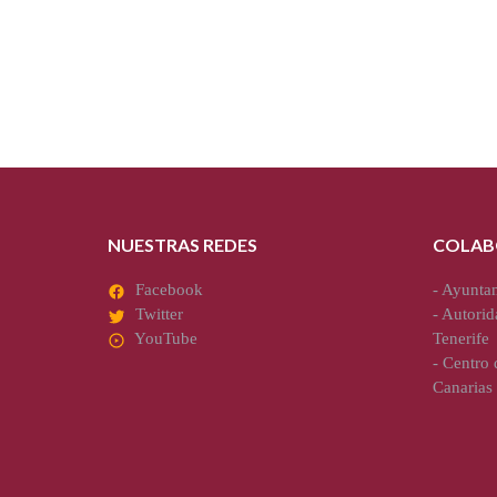
NUESTRAS REDES
COLAB
Facebook
-
Ayuntam
Twitter
-
Autorid
YouTube
Tenerife
-
Centro d
Canarias