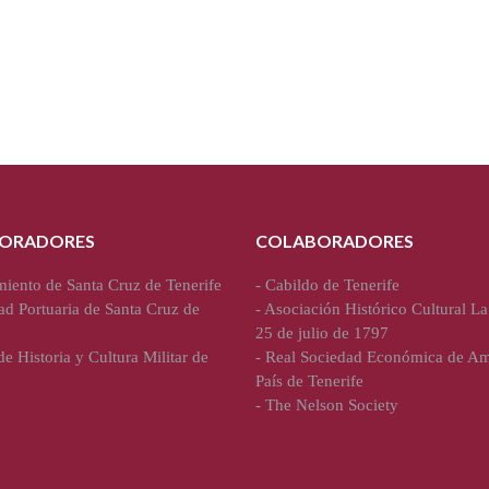
ORADORES
COLABORADORES
iento de Santa Cruz de Tenerife
-
Cabildo de Tenerife
ad Portuaria de Santa Cruz de
-
Asociación Histórico Cultural La
25 de julio de 1797
e Historia y Cultura Militar de
-
Real Sociedad Económica de Am
País de Tenerife
-
The Nelson Society