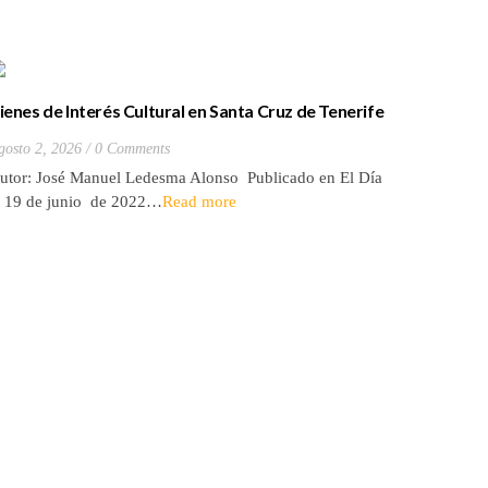
ienes de Interés Cultural en Santa Cruz de Tenerife
La batall
20) Hacienda de Las Palmas de Anaga
y que Lo
gosto 2, 2026
0 Comments
Julio 27, 2
utor: José Manuel Ledesma Alonso Publicado en El Día
Autora: El
l 19 de junio de 2022…
Read more
de 2026* 