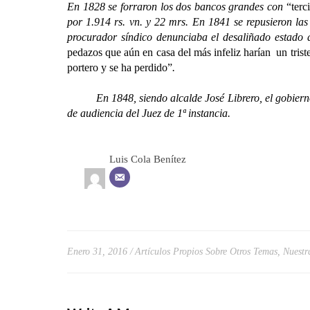
En 1828 se forraron los dos bancos grandes con
“terc
por 1.914 rs. vn. y 22 mrs. En 1841 se repusieron las
procurador síndico denunciaba el desaliñado estado d
pedazos que aún en casa del más infeliz harían un triste
portero y se ha perdido”
.
En 1848, siendo alcalde José Librero, el gobierno pol
de audiencia del Juez de 1ª instancia.
Luis Cola Benítez
Enero 31, 2016
Artículos Propios Sobre Otros Temas
,
Nuestr