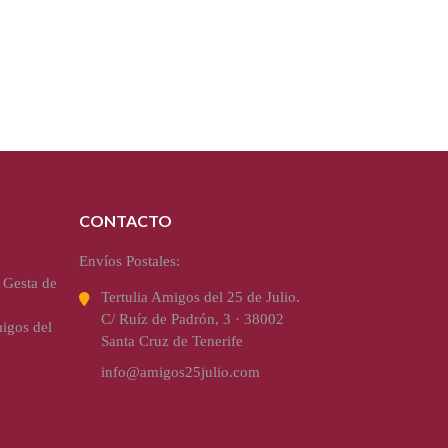
CONTACTO
Envíos Postales:
 Gesta de
Tertulia Amigos del 25 de Julio.
C/ Ruíz de Padrón, 3 · 38002
igos del
Santa Cruz de Tenerife
info@amigos25julio.com