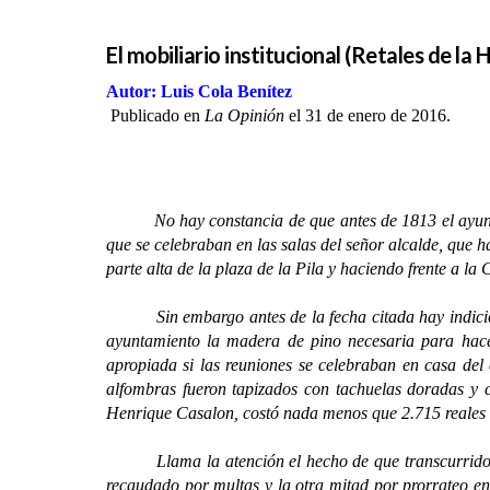
El mobiliario institucional (Retales de la 
Autor: Luis Cola Benítez
Publicado en
La Opinión
el 31 de enero de 2016.
No hay constancia de que antes de 1813 el ayuntamien
que se celebraban en las salas del señor alcalde, que ha
parte alta de la plaza de la Pila y haciendo frente a 
Sin embargo antes de la fecha citada hay indicios de
ayuntamiento la madera de pino necesaria para ha
apropiada si las reuniones se celebraban en casa del
alfombras fueron tapizados con tachuelas doradas y c
Henrique Casalon, costó nada menos que 2.715 reales 
Llama la atención el hecho de que transcurridos cuat
recaudado por multas y la otra mitad por prorrateo ent