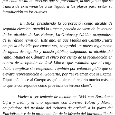
por cada costal de insectos que se presentara, aconsejando que se
tratara de exterminarlos a su llegada a las playas para evitar su
introducción en los cultivos.
En 1842, presidiendo la corporación como alcalde de
segunda elección, atendió la urgente petición de virus de la vacuna
de los alcaldes de Las Palmas, La Orotava y Gáldar, ocupándose
de su rápida remisión. Este año, en que Matías del Castillo Iriarte
ocupó la alcaldía por cuarta vez, se aprobó un nuevo reglamento
de aguas de regadío y abasto público, asignando al alcalde del
ramo, Miguel de Cámara el cinco por ciento de la recaudación en
contra de la opinión de José Librero que estimaba que el cargo
debía cumplirse sin estipendio. También por entonces pidió que se
elevara representación al Gobierno, por
“el vejamen que la Excma.
Diputación hace al Cuerpo asignándole en el reparto mucho más de
lo que le corresponde como provincia de tercera clase”.
Vuelve a ser teniente de alcalde en 1844 con Bartolomé
Cifra y León y el año siguiente con Lorenzo Tolosa y Marín,
ocupándose del traslado del “chorro de arriba” a la plaza del
Patriotismo, y de la prolongación de la bóveda del barranquillo de