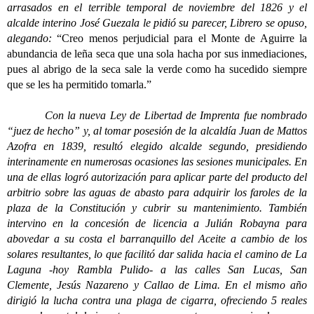
arrasados en el terrible temporal de noviembre del 1826 y el
alcalde interino José Guezala le pidió su parecer, Librero se opuso,
alegando:
“Creo menos perjudicial para el Monte de Aguirre la
abundancia de leña seca que una sola hacha por sus inmediaciones,
pues al abrigo de la seca sale la verde como ha sucedido siempre
que se les ha permitido tomarla.”
Con la nueva Ley de Libertad de Imprenta fue nombrado
“juez de hecho” y, al tomar posesión de la alcaldía Juan de Mattos
Azofra en 1839, resultó elegido alcalde segundo, presidiendo
interinamente en numerosas ocasiones las sesiones municipales. En
una de ellas logró autorización para aplicar parte del producto del
arbitrio sobre las aguas de abasto para adquirir los faroles de la
plaza de la Constitución y cubrir su mantenimiento. También
intervino en la concesión de licencia a Julián Robayna para
abovedar a su costa el barranquillo del Aceite a cambio de los
solares resultantes, lo que facilitó dar salida hacia el camino de La
Laguna -hoy Rambla Pulido- a las calles San Lucas, San
Clemente, Jesús Nazareno y Callao de Lima. En el mismo año
dirigió la lucha contra una plaga de cigarra, ofreciendo 5 reales