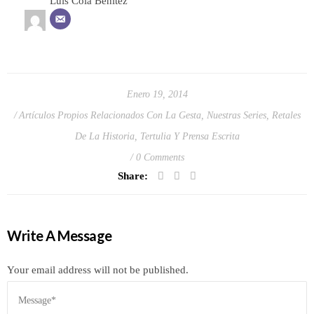
Luis Cola Benítez
Enero 19, 2014
Artículos Propios Relacionados Con La Gesta
,
Nuestras Series
,
Retales
De La Historia
,
Tertulia Y Prensa Escrita
0 Comments
Share:
Write A Message
Your email address will not be published.