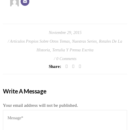
Noviembre 29, 2015
Artículos Propios Sobre Otros Temas
,
Nuestras Series
,
Retales De La
Historia
,
Tertulia Y Prensa Escrita
0 Comments
Share:
Write A Message
Your email address will not be published.