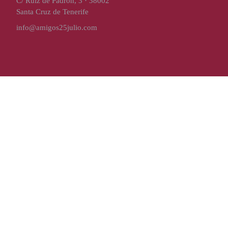
C/ Ruíz de Padrón, 3 · 38002
Santa Cruz de Tenerife
info@amigos25julio.com