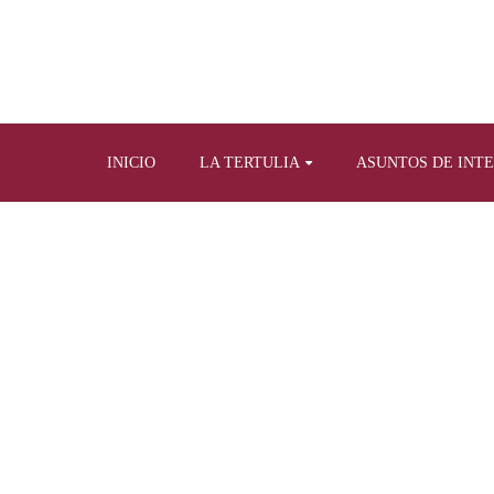
INICIO
LA TERTULIA
ASUNTOS DE INT
Home
Tertulia y prensa escrita
Artículos propios re