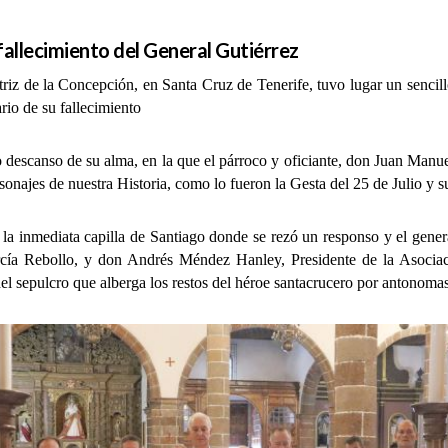
allecimiento del General Gutiérrez
 de la Concepción, en Santa Cruz de Tenerife, tuvo lugar un sencill
rio de su fallecimiento
canso de su alma, en la que el párroco y oficiante, don Juan Manuel 
onajes de nuestra Historia, como lo fueron la Gesta del 25 de Julio y su
a inmediata capilla de Santiago donde se rezó un responso y el gene
cía Rebollo, y don Andrés Méndez Hanley, Presidente de la Asociaci
del sepulcro que alberga los restos del héroe santacrucero por antonomas