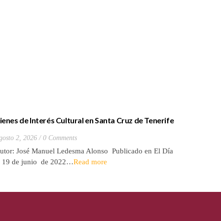
ienes de Interés Cultural en Santa Cruz de Tenerife
La batall
20) Hacienda de Las Palmas de Anaga
y que Lo
gosto 2, 2026
0 Comments
Julio 27, 2
utor: José Manuel Ledesma Alonso Publicado en El Día
Autora: El
l 19 de junio de 2022…
Read more
de 2026* 