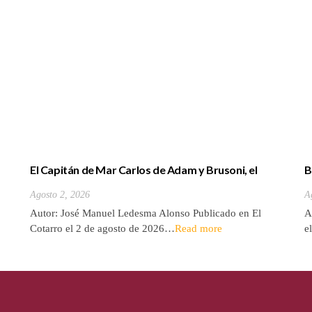
El Capitán de Mar Carlos de Adam y Brusoni, el
B
único tinerfeño que departió con Horacio Nelson.
(
Agosto 2, 2026
A
Autor: José Manuel Ledesma Alonso Publicado en El
A
Cotarro el 2 de agosto de 2026…
Read more
e