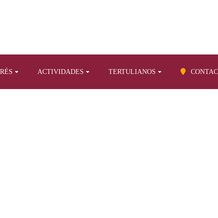
ERÉS
ACTIVIDADES
TERTULIANOS
CONTAC
BLOG
lacionados con la Gesta
Conmemoración del 225 aniversario del fall