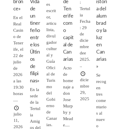
bron
Vida
de
istori
:
es
ce»
de
Ten
a del
Tertul
escrit
un
erife
alum
ia
or,
En el
Fecha
tiner
com
brad
articu
Real
: 29
feño
o
o y la
lista,
Casin
de
divul
entr
capit
luz
o de
dicie
gador
Tener
e los
al de
en
mbre
cultur
ife, el
Ültin
Can
Can
dee
al y
22 de
os
arias
arias
2025.
Guía
julio
de
»
..
Ofici
Acto
de
filipi
al de
de
2026
Se
nas»
dicie
Turis
home
a las
recog
mbre
mo
naje a
19:30
en
En la
29,
del
don
horas
tres
sede
2025
Gobi
Jose
....
come
de la
erno
Murp
ntario
Tertul
de
hy y
s al
julio
ia
Canar
Mead
nuev
11,
Amig
ias.
e....
o
2026
os del