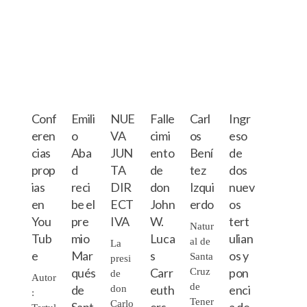
Conf
Emili
NUE
Falle
Carl
Ingr
eren
o
VA
cimi
os
eso
cias
Aba
JUN
ento
Bení
de
prop
d
TA
de
tez
dos
ias
reci
DIR
don
Izqui
nuev
en
be el
ECT
John
erdo
os
You
pre
IVA
W.
tert
Natur
Tub
mio
Luca
ulian
al de
La
e
Mar
s
os y
Santa
presi
qués
Carr
pon
Cruz
de
Autor
de
de
euth
enci
don
:
Tener
Carlo