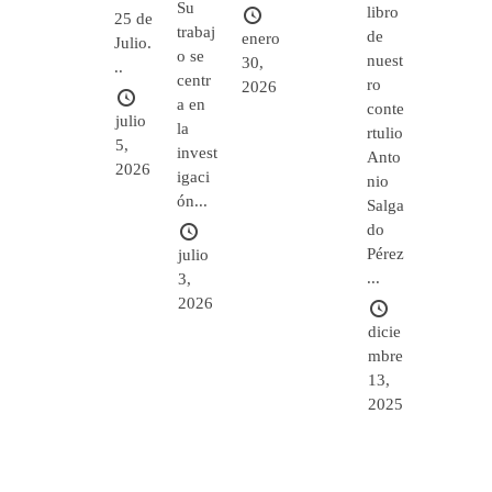
Su
libro
25 de
trabaj
de
enero
Julio.
o se
nuest
30,
..
centr
ro
2026
a en
conte
julio
la
rtulio
5,
invest
Anto
2026
igaci
nio
ón...
Salga
do
Pérez
julio
...
3,
2026
dicie
mbre
13,
2025