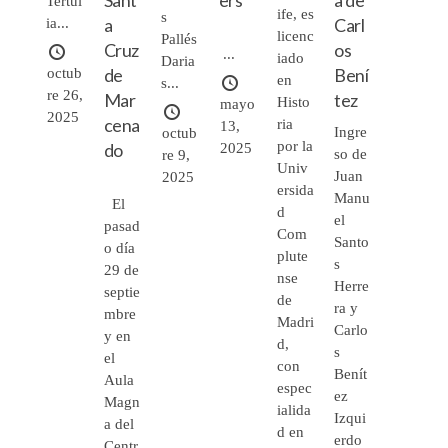
Sant
ers
a de
Tertul
ife, es
s
a
Carl
ia...
licenc
Pallés
Cruz
os
...
iado
Daria
de
Bení
octub
en
s...
re 26,
Mar
tez
Histo
mayo
2025
cena
ria
13,
Ingre
octub
por la
do
2025
so de
re 9,
Univ
Juan
2025
ersida
Manu
El
d
el
pasad
Com
Santo
o día
plute
s
29 de
nse
Herre
septie
de
ra y
mbre
Madri
Carlo
y en
d,
s
el
con
Benít
Aula
espec
ez
Magn
ialida
Izqui
a del
d en
erdo
Centr