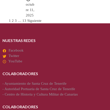
octub
re 11,
2025
Paginación
1
2
3
…
13
Siguiente
de
entradas
NUESTRAS REDES
Facebook
Twitter
YouTube
COLABORADORES
-
Ayuntamiento de Santa Cruz de Tenerife
-
Autoridad Portuaria de Santa Cruz de Tenerife
-
Centro de Historia y Cultura Militar de Canarias
COLABORADORES