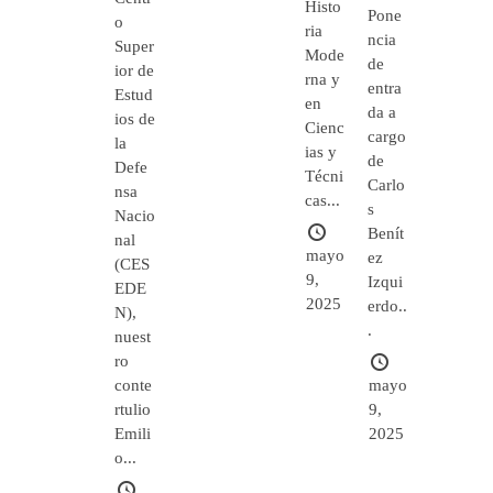
Histo
Pone
o
ria
ncia
Super
Mode
de
ior de
rna y
entra
Estud
en
da a
ios de
Cienc
cargo
la
ias y
de
Defe
Técni
Carlo
nsa
cas...
s
Nacio
Benít
nal
mayo
ez
(CES
9,
Izqui
EDE
2025
erdo..
N),
.
nuest
ro
mayo
conte
9,
rtulio
2025
Emili
o...