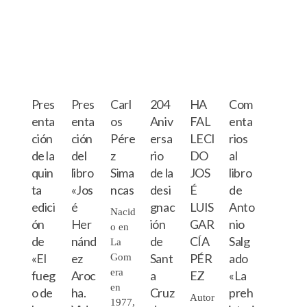
Pres
Pres
Carl
204
HA
Com
enta
enta
os
Aniv
FAL
enta
ción
ción
Pére
ersa
LECI
rios
de la
del
z
rio
DO
al
quin
libro
Sima
de la
JOS
libro
ta
«Jos
ncas
desi
É
de
edici
é
gnac
LUIS
Anto
Nacid
ón
Her
ión
GAR
nio
o en
de
nánd
de
CÍA
Salg
La
«El
ez
Sant
PÉR
ado
Gom
era
fueg
Aroc
a
EZ
«La
en
o de
ha.
Cruz
preh
Autor
1977,