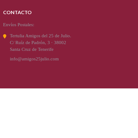
CONTACTO
Envíos Postales:
Tertulia Amigos del 25 de Julio.
C/ Ruíz de Padrón, 3 · 38002
Santa Cruz de Tenerife
info@amigos25julio.com