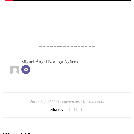
– – – – – — – – – – – – – – –
Miguel Ángel Noriega Agüero
Julio 21, 2022
Conferencias
0 Comments
Share: