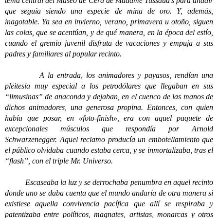
tema central del Museo de Cera de Madame Tussaud’s para añadir
que seguía siendo una especie de mina de oro. Y, además,
inagotable. Ya sea en invierno, verano, primavera u otoño, siguen
las colas, que se acentúan, y de qué manera, en la época del estío,
cuando el gremio juvenil disfruta de vacaciones y empuja a sus
padres y familiares al popular recinto.
A la entrada, los animadores y payasos, rendían una
pleitesía muy especial a los petrodólares que llegaban en sus
“limusinas” de anaconda y dejaban, en el cuenco de las manos de
dichos animadores, una generosa propina. Entonces, con quien
había que posar, en «foto-finish», era con aquel paquete de
excepcionales músculos que respondía por Arnold
Schwarzenegger. Aquel reclamo producía un embotellamiento que
el público olvidaba cuando estaba cerca, y se inmortalizaba, tras el
“flash”, con el triple Mr. Universo.
Escaseaba la luz y se derrochaba penumbra en aquel recinto
donde uno se daba cuenta que el mundo andaría de otra manera si
existiese aquella convivencia pacífica que allí se respiraba y
patentizaba entre políticos, magnates, artistas, monarcas y otros