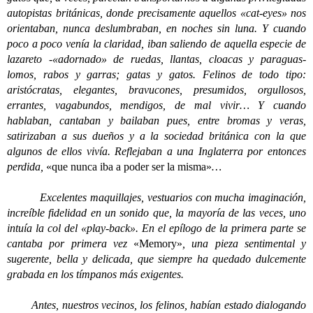
autopistas británicas, donde precisamente aquellos «cat-eyes» nos
orientaban, nunca deslumbraban, en noches sin luna. Y cuando
poco a poco venía la claridad, iban saliendo de aquella especie de
lazareto -«adornado» de ruedas, llantas, cloacas y paraguas-
lomos, rabos y garras; gatas y gatos. Felinos de todo tipo:
aristócratas, elegantes, bravucones, presumidos, orgullosos,
errantes, vagabundos, mendigos, de mal vivir… Y cuando
hablaban, cantaban y bailaban pues, entre bromas y veras,
satirizaban a sus dueños y a la sociedad británica con la que
algunos de ellos vivía. Reflejaban a una Inglaterra por entonces
perdida,
«que nunca iba a poder ser la misma»
…
Excelentes maquillajes, vestuarios con mucha imaginación,
increíble fidelidad en un sonido que, la mayoría de las veces, uno
intuía la col del «play-back». En el epílogo de la primera parte se
cantaba por primera vez
«Memory»
, una pieza sentimental y
sugerente, bella y delicada, que siempre ha quedado dulcemente
grabada en los tímpanos más exigentes.
Antes, nuestros vecinos, los felinos, habían estado dialogando