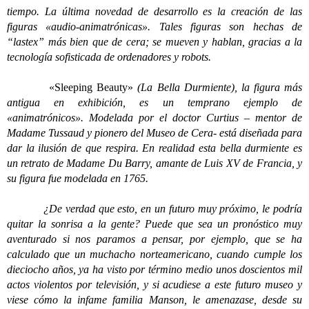
tiempo. La última novedad de desarrollo es la creación de las
figuras «audio-animatrónicas». Tales figuras son hechas de
“lastex” más bien que de cera; se mueven y hablan, gracias a la
tecnología sofisticada de ordenadores y robots.
«Sleeping Beauty»
(La Bella Durmiente), la figura más
antigua en exhibición, es un temprano ejemplo de
«animatrónicos». Modelada por el doctor Curtius – mentor de
Madame Tussaud y pionero del Museo de Cera- está diseñada para
dar la ilusión de que respira. En realidad esta bella durmiente es
un retrato de Madame Du Barry, amante de Luis XV de Francia, y
su figura fue modelada en 1765.
¿De verdad que esto, en un futuro muy próximo, le podría
quitar la sonrisa a la gente? Puede que sea un pronóstico muy
aventurado si nos paramos a pensar, por ejemplo, que se ha
calculado que un muchacho norteamericano, cuando cumple los
dieciocho años, ya ha visto por término medio unos doscientos mil
actos violentos por televisión, y si acudiese a este futuro museo y
viese cómo la infame familia Manson, le amenazase, desde su