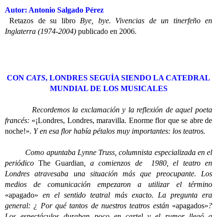
Autor: Antonio Salgado Pérez
Retazos de su libro
Bye, bye. Vivencias de un tinerfeño en
Inglaterra (1974-2004)
publicado en 2006.
CON
CATS
, LONDRES SEGUÍA SIENDO LA CATEDRAL
MUNDIAL DE LOS MUSICALES
Recordemos la exclamación y la reflexión de aquel poeta
francés:
«¡Londres, Londres, maravilla. Enorme flor que se abre de
noche!»
. Y en esa flor había pétalos muy importantes: los teatros.
Como apuntaba Lynne Truss, columnista especializada en el
periódico
The Guardian
, a comienzos de 1980, el teatro en
Londres atravesaba una situación más que preocupante. Los
medios de comunicación empezaron a utilizar el término
«apagado»
en el sentido teatral más exacto. La pregunta era
general: ¿ Por qué tantos de nuestros teatros están
«apagados»
?
Los espectáculos duraban poco en cartel y el rumor llegó a