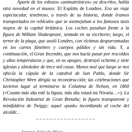
Aparte de los esbozos «animatrónicos» ya descritos, había
otra novedad en el museo:
El Espíritu de Londres
. Era un viaje
espectacular, tenebroso, a través de su historia, donde éramos
transportados en vehículos que se asemejaban a los famosos taxis
negros de la capital británica. Los coches pasaban frente a la
figura de William Shakespeare, sentado en su escritorio; luego, el
terror de la plaga, que asoló Londres, con víctimas desparramadas
en los carros fúnebres y cuerpos pálidos y sin vida. Y, a
continuación, el Gran Incendio, que nos hacía pasar por rescoldos
y altas temperaturas y que, en su apogeo, destruyó ochenta y siete
iglesias y alrededor de trece mil casas. Menos mal que luego se nos
ofrecía la cúpula de la catedral de San Pablo, donde Sir
Christopher Wren dirigía su reconstrucción; las celebraciones que
tuvieron lugar al terminarse la Columna de Nelson, en 1860
(«Cuanto más alta esté la figura, más alta estará mi Nivaria…»)
; La
Revolución Industrial de Gran Bretaña; la figura transparente y
minifaldera de Twiggy; aquel «punk» incordiando al coche del
alcalde…
– – – – – – – – – – – – – – – – –
Antonio Salgado Pérez