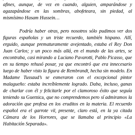
afines, aunque, de vez en cuando, alguien, amparándose y
agazapándose en las sombras, abofeteara, sin piedad, al
mismísimo Hasam Hussein…
Podría haber otras, pero nosotros sólo pudimos ver dos
figuras españolas y un triste recuerdo, también hispano. Allí,
erguido, aunque prematuramente avejentado, estaba el Rey Don
Juan Carlos; y un poco más allá, en el mundo de las artes, se
encontraba, casi mirando a Luciano Pavarotti, Pablo Picasso, que
en su tiempo rehusó posar, ya que encontró que era innecesario
luego de haber visto la figura de Rembrandt, hecha sin modelo. En
Madame Tussaud’s se esmeraron con el excepcional pintor
malagueño: estaba increíblemente logrado. Daba, incluso, ganas
de charlar con él y felicitarle por el clamoroso éxito que seguía
teniendo su
Guernica
, que no comprendemos pero sí admiramos la
adoración que profesa en los eruditos en la materia. El recuerdo
español era el garrote vil, presente, claro está, en la ya citada
Cámara de los Horrores, que se llamaba al principio «La
Habitación Separada».