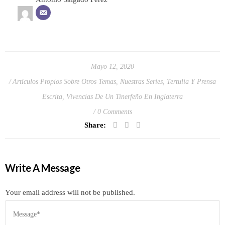
Mayo 12, 2020
Artículos Propios Sobre Otros Temas
,
Nuestras Series
,
Tertulia Y Prensa
Escrita
,
Vivencias De Un Tinerfeño En Inglaterra
0 Comments
Share:
Write A Message
Your email address will not be published.