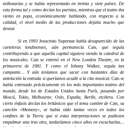
millonarias y se había representado en treinta y siete países. De
esta forma tal y como decían los puristas, mientras que el teatro iba
viento en popa, económicamente hablando, con respecto a la
calidad, el nivel medio de las producciones dejaba mucho que
desear.
Si en 1993
Jesucristo Superstar
había desaparecido de las
carteleras londinenses, aún permanecía
Cats
, que seguía
contribuyendo a que aquella capital siguiera siendo la catedral de
los musicales.
Cats
se estrenó en el New London Theatre, en la
primavera de 1981. Y como el
Johnny Walker
, seguía tan
campante… Y aún teníamos que sacar con bastantes días de
antelación la entrada si queríamos acudir a la cita musical.
Cats
se
había estrenado prácticamente en los más importantes teatros del
mundo, desde los de Estados Unidos hasta París, pasando por
Moscú, Tokio, Melbourne, Oslo, España, Berlín, etcétera. Con
cierto énfasis decían los británicos que el tema cumbre de
Cats
, su
canción
«Memory»
, se había oído tantas veces en todos los
confines de la Tierra que si estas interpretaciones se pudiesen
empalmar una tras otra, tardaríamos cinco años en escucharlas…