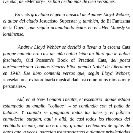
De ella, de
«Memory»
, se han hecho más de cien versiones.
En
Cats
gravitaba el genio musical de Andrew Lloyd Webber,
el autor del citado
Jesucristo Superstar
y, también, de
El Fantasma
de la Ópera
, que seguía acumulando éxitos en el «Her Majesty’s»
londinense.
Andrew Lloyd Webber se decidió a llevar a la escena
Cats
porque cuando era casi un niño había leído un libro que le había
fascinado,
Old Possum’s Book of Practical Cats
, del poeta
norteamericano Thomas Stearns Eliot, premio Nobél de Literatura
en 1948. Ese libro contenía versos que, según Lloyd Webber,
«poseían una extraordinaria musicalidad, así como unos ritmos muy
personales»
.
Allí, en el New London Theatre, el escenario -donde estaba
estampado un amplio “collage” – se confundía con el patio de
butacas. Y cuando se apagaban todas las luces y el público
enmudecía, surgían, aquí y allá, de casi todos los rincones del
ventilado recinto, que no era muy grande, centenares de ojitos de
gatos que, a veces, parecían transportarnos a algunas privilegiadas