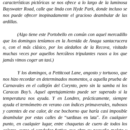
características pictóricas se nos ofrece a lo largo de la luminosa
Bayswater Road, calle que linda con Hyde Park, donde incluso se
nos puede ofrecer inopinadamente el gracioso deambular de las
ardillas.
(Algo tiene este Portobello en común con aquel mercadillo
que los domingos teníamos en la Avenida de Anaga santacrucera
o, con el más clásico, por los aledaños de la Recova, visitado
muchas veces por aquellos hercúleos tripulantes rusos a los que
jamás vimos coger un taxi.)
Y los domingos, a Pettitcoat Lane, angosto y tortuoso, que
nos hizo recordar en determinados momentos, a aquella prueba de
Carnavales en el callejón del Corynto, pero sin la samba ni los
Caracas Boy’s. Aquel apretujamiento puede ser superado si la
temperatura nos ayuda. Y en Londres, prácticamente, siempre
ayuda el termómetro en verano con índices primaverales, nubosos
y carentes de ese calor, de ese bochorno que haría casi imposible
deambular por estas calles de
“sardinas en lata”
. En cualquier
punto, en cualquier lugar, entre chaquetas de cuero de todos los