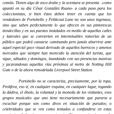
común. Tienen algo de zoco árabe y la aventura se presenta -como
apuntó en su día César González Ruano- a cada paso para los
coleccionistas, si bien éstos deben tener en cuenta que los
vendedores de Portobello y Pettitcoat Lane no son unos ingenuos,
sino que saben perfectamente lo que ofrecen en sus pintorescas
tiendecillas y en sus puestos instalados en medio de aquellas calles
y laterales que se convierten en interminables romerías de un
público que podrá cansarse caminando pero jamás aburrirse ante
aquel especial goce visual derivado de aquellos barrocos y amenos
mercados que siempre han merecido la atención del turista, que
sigue, sábados y domingos, inundando con sus presencias masivas
y jacarandosas aquellas vías próximas al metro de Notting Hill
Gate o de la ahora remodelada Liverpool Street Station.
Portobello no se caracteriza, precisamente, por la ropa.
Prolifera, eso sí, en cualquier esquina, en cualquier lugar, rogando
la dádiva, el óbolo, la voluntad y la moneda de los visitantes, esos
grupos musicales que uno tiene necesariamente que pararse a
escuchar porque son como divos en situación de parados; o
celebridades que se ven como tentados a confundirse en estas