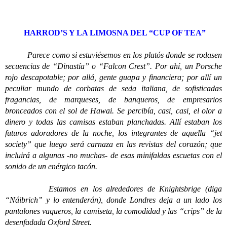
HARROD’S Y LA LIMOSNA DEL “CUP OF TEA”
P
arece como si estuviésemos en los platós donde se rodasen
secuencias de “Dinastía” o “Falcon Crest”. Por ahí, un Porsche
rojo descapotable; por allá, gente guapa y financiera; por allí un
peculiar mundo de corbatas de seda italiana, de sofisticadas
fragancias, de marqueses, de banqueros, de empresarios
bronceados con el sol de Hawai. Se percibía, casi, casi, el olor a
dinero y todas las camisas estaban planchadas. Allí estaban los
futuros adoradores de la noche, los integrantes de aquella “jet
society” que luego será carnaza en las revistas del corazón; que
incluirá a algunas -no muchas- de esas minifaldas escuetas con el
sonido de un enérgico tacón.
Estamos en los alrededores de Knightsbrige (diga
“Náibrich” y lo entenderán), donde Londres deja a un lado los
pantalones vaqueros, la camiseta, la comodidad y las “crips” de la
desenfadada Oxford Street.