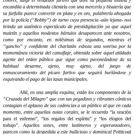
colores, surge el vendedor furtivo que abre su pequeña maleta y
encandila a determinada clientela con una mercería y bisutería que
su farfulla parece convertir en plata y en oro, palabrería ahogada
por la policía (“Bobby”) de turno cuya presencia -aún lejana- nos
brinda un auténtico espectáculo de prestidigitación ya que aquel
maletín y aquellos modestos bártulos desaparecen ante nosotros,
como por encanto, en milésimas de segundos, mientras el
“gancho” y confidente del charlatán esboza una sonrisa por la
momentánea victoria del camuflaje, obtenida sobre aquel atildado
agente del orden público que sigue como pavoneándose de su
habitual desarme, ajeno, muy ajeno, del juego de
enmascaramiento del pícaro furtivo que seguirá burlándose y
esquivando el pago de las tasas municipales.
Allá, en una amplia esquina, están los componentes de la
“Cruzada del Milagro” que con sus pegadizos y vibrantes cánticos
contagian el aplauso de sus cadencias a un público al que en cada
momento, entre aquellas notas corales, se le recuerda
“la oración
para el enfermo”
,
“los regalos del espíritu”
y
“los elogios del
trabajo”
. Aquellos sones, entre lastimeros y esperanzadores,
parecen como la despedida a este bullicioso y dominical Pettitcoat