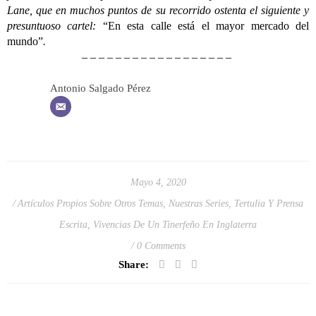
Lane, que en muchos puntos de su recorrido ostenta el siguiente y
presuntuoso cartel:
“En esta calle está el mayor mercado del
mundo”
.
– – – – – – – – – – – – – – – – – –
Antonio Salgado Pérez
Mayo 4, 2020
Artículos Propios Sobre Otros Temas
,
Nuestras Series
,
Tertulia Y Prensa
Escrita
,
Vivencias De Un Tinerfeño En Inglaterra
0 Comments
Share: