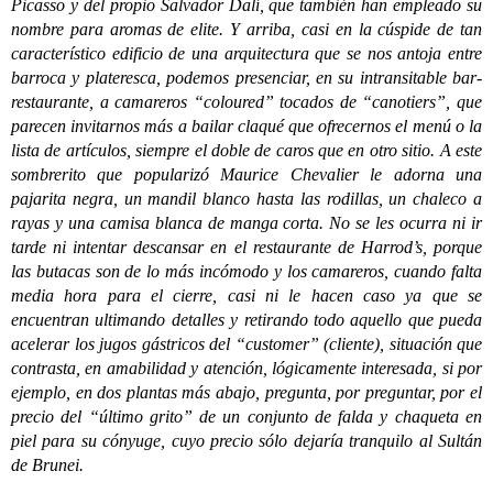
Picasso y del propio Salvador Dalí, que también han empleado su
nombre para aromas de elite. Y arriba, casi en la cúspide de tan
característico edificio de una arquitectura que se nos antoja entre
barroca y plateresca, podemos presenciar, en su intransitable bar-
restaurante, a camareros “coloured” tocados de “canotiers”, que
parecen invitarnos más a bailar claqué que ofrecernos el menú o la
lista de artículos, siempre el doble de caros que en otro sitio. A este
sombrerito que popularizó Maurice Chevalier le adorna una
pajarita negra, un mandil blanco hasta las rodillas, un chaleco a
rayas y una camisa blanca de manga corta. No se les ocurra ni ir
tarde ni intentar descansar en el restaurante de Harrod’s, porque
las butacas son de lo más incómodo y los camareros, cuando falta
media hora para el cierre, casi ni le hacen caso ya que se
encuentran ultimando detalles y retirando todo aquello que pueda
acelerar los jugos gástricos del “customer” (cliente), situación que
contrasta, en amabilidad y atención, lógicamente interesada, si por
ejemplo, en dos plantas más abajo, pregunta, por preguntar, por el
precio del “último grito” de un conjunto de falda y chaqueta en
piel para su cónyuge, cuyo precio sólo dejaría tranquilo al Sultán
de Brunei.