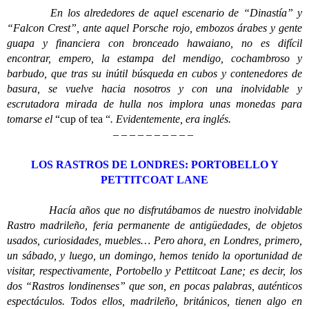
En los alrededores de aquel escenario de “Dinastía” y
“Falcon Crest”, ante aquel Porsche rojo, embozos árabes y gente
guapa y financiera con bronceado hawaiano, no es difícil
encontrar, empero, la estampa del mendigo, cochambroso y
barbudo, que tras su inútil búsqueda en cubos y contenedores de
basura, se vuelve hacia nosotros y con una inolvidable y
escrutadora mirada de hulla nos implora unas monedas para
tomarse el
“cup of tea “
. Evidentemente, era inglés.
– – – – – – – – – –
LOS RASTROS DE LONDRES: PORTOBELLO Y
PETTITCOAT LANE
Ha
cía años que no disfrutábamos de nuestro inolvidable
Rastro madrileño, feria permanente de antigüedades, de objetos
usados, curiosidades, muebles… Pero ahora, en Londres, primero,
un sábado, y luego, un domingo, hemos tenido la oportunidad de
visitar, respectivamente, Portobello y Pettitcoat Lane; es decir, los
dos “Rastros londinenses” que son, en pocas palabras, auténticos
espectáculos. Todos ellos, madrileño, británicos, tienen algo en