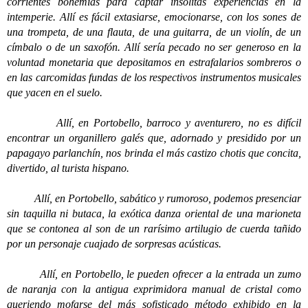
corrientes bohemias para captar insólitas experiencias en la
intemperie. Allí es fácil extasiarse, emocionarse, con los sones de
una trompeta, de una flauta, de una guitarra, de un violín, de un
címbalo o de un saxofón. Allí sería pecado no ser generoso en la
voluntad monetaria que depositamos en estrafalarios sombreros o
en las carcomidas fundas de los respectivos instrumentos musicales
que yacen en el suelo.
Allí, en Portobello, barroco y aventurero, no es difícil
encontrar un organillero galés que, adornado y presidido por un
papagayo parlanchín, nos brinda el más castizo chotis que concita,
divertido, al turista hispano.
Allí, en Portobello, sabático y rumoroso, podemos presenciar
sin taquilla ni butaca, la exótica danza oriental de una marioneta
que se contonea al son de un rarísimo artilugio de cuerda tañido
por un personaje cuajado de sorpresas acústicas.
Allí, en Portobello, le pueden ofrecer a la entrada un zumo
de naranja con la antigua exprimidora manual de cristal como
queriendo mofarse del más sofisticado método exhibido en la