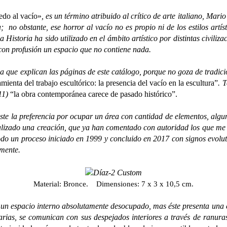
edo al vacío»
, es un término atribuido al crítico de arte italiano, Ma
a; no obstante, ese horror al vacío no es propio ni de los estilos artí
a Historia ha sido utilizado en el ámbito artístico por distintas civiliz
 con profusión un espacio que no contiene nada.
e explican las páginas de este catálogo, porque no goza de tradició
ienta del trabajo escultórico: la presencia del vacío en la escultura”
. 
11)
“la obra contemporánea carece de pasado histórico”.
a preferencia por ocupar un área con cantidad de elementos, algunos 
ealizado una creación, que ya han comentado con autoridad los que me h
do un proceso iniciado en 1999 y concluido en 2017 con signos evoluti
emente.
Material: Bronce. Dimensiones: 7 x 3 x 10,5 cm.
pacio interno absolutamente desocupado, mas éste presenta una estre
arias, se comunican con sus despejados interiores a través de ranuras 