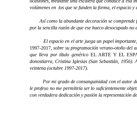
ocasiones, mediante una escalera que conduce a esa int
volúmenes en los que se funden la forma, el espacio y 
Así como la abundante decoración se comprende fácilm
por la sencilla razón de que ese hueco desocupado no es
El espacio en el arte juega un papel importante, de
1997-2017
, sobre su programación verano-otoño del añ
que lleva por título genérico
EL ARTE Y EL ESP
donostiarra, Cristina Iglesias (San Sebastián, 1956). 
veintena (octubre 1997-2017).
Por mi grado de consanguinidad con el autor de esta 
le profeso no me permitiría ser lo suficientemente obj
con verdadera dedicación y pasión la representación d