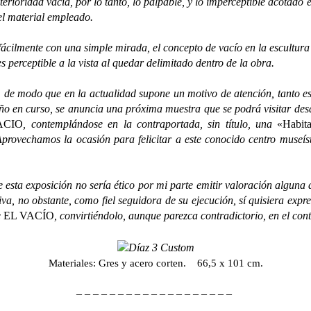
erioridad vacía, por lo tanto, lo palpable, y lo imperceptible acotado
el material empleado.
ente con una simple mirada, el concepto de vacío en la escultura e
 perceptible a la vista al quedar delimitado dentro de la obra.
 modo que en la actualidad supone un motivo de atención, tanto es a
o en curso, se anuncia una próxima muestra que se podrá visitar desd
ACIO
, contemplándose en la contraportada, sin título, una
«Habita
Aprovechamos la ocasión para felicitar a este conocido centro museís
exposición no sería ético por mi parte emitir valoración alguna ac
etiva, no obstante, como fiel seguidora de su ejecución, sí quisiera e
e
EL VACÍO
, convirtiéndolo, aunque parezca contradictorio, en el con
Materiales: Gres y acero corten. 66,5 x 101 cm.
– – – – – – – – – – – – – – – – – – –