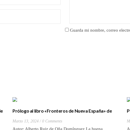
Guarda mi nombre, correo electr
de
Prólogo al libro «Fronteros de Nueva España» de
P
César Muro Benayas
A
Marzo 13, 2024
0 Comments
M
Autor: Alberto Ruiz de Oña Domínguez La buena
A