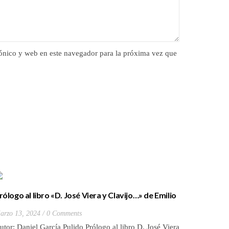
ónico y web en este navegador para la próxima vez que
rólogo al libro «D. José Viera y Clavijo…» de Emilio
Prólogo d
bad Ripoll
Municipal
arzo 13, 2024
0 Comments
Febrero 21
Torres
utor: Daniel García Pulido Prólogo al libro D. José Viera
Daniel Ga