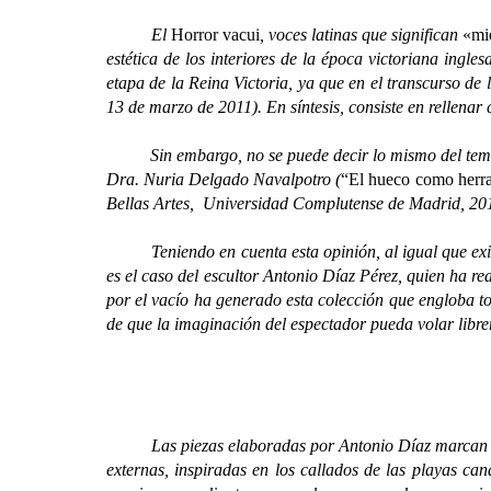
El
Horror vacui
, voces latinas que significan
«mi
estética de los interiores de la época victoriana ingles
etapa de la Reina Victoria, ya que en el transcurso de l
13 de marzo de 2011). En síntesis, consiste en rellenar
Sin embargo, no se puede decir lo mismo del tema qu
Dra. Nuria Delgado Navalpotro (
“El hueco como herram
Bellas Artes, Universidad Complutense de Madrid, 20
Teniendo en cuenta esta opinión, al igual que existe l
es el caso del escultor Antonio Díaz Pérez, quien ha r
por el vacío ha generado esta colección que engloba to
de que la imaginación del espectador pueda volar libr
Las piezas elaboradas por Antonio Díaz marcan un es
externas, inspiradas en los callados de las playas can