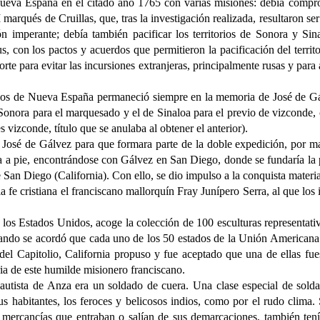
Nueva España en el citado año 1765 con varias misiones: debía compro
marqués de Cruillas, que, tras la investigación realizada, resultaron se
ón imperante; debía también pacificar los territorios de Sonora y Si
s, con los pactos y acuerdos que permitieron la pacificación del territo
l norte para evitar las incursiones extranjeras, principalmente rusas y par
orios de Nueva España permaneció siempre en la memoria de José de Gá
e Sonora para el marquesado y el de Sinaloa para el previo de vizconde,
s vizconde, título que se anulaba al obtener el anterior).
José de Gálvez para que formara parte de la doble expedición, por mar 
 a pie, encontrándose con Gálvez en San Diego, donde se fundaría la pri
San Diego (California). Con ello, se dio impulso a la conquista materia
la fe cristiana el franciscano mallorquín Fray Junípero Serra, al que l
de los Estados Unidos, acoge la colección de 100 esculturas representat
uando se acordó que cada uno de los 50 estados de la Unión Americana
 del Capitolio, California propuso y fue aceptado que una de ellas fue
ia de este humilde misionero franciscano.
utista de Anza era un soldado de cuera. Una clase especial de solda
us habitantes, los feroces y belicosos indios, como por el rudo clim
 mercancías que entraban o salían de sus demarcaciones, también tení