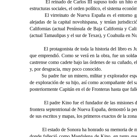
El reinado de Carlos III supuso todo un hito en la 
estructuras sociales, el orden político, el sistema econó
El virreinato de Nueva España es el entorno ge
alejadas de la capital novohispana, y tenían jurisdic
Californias (actual Península de Baja California y C
(actual Tamaulipas y el sur de Texas), y Coahuila en 
El protagonista de toda la historia del libro es Juan
que emprendió. Como se verá en la obra, fue un soldad
castrense como cadete bajo las órdenes de su cuñado, e
y, por desgracia, muy poco conocido.
Su padre fue un minero, militar y explorador esp
de exploración de su hijo, así como acompañante del s
posteriormente Capitán en el de Fronteras hasta que fal
El padre Kino fue el fundador de las misiones de Calif
frontera septentrional de Nueva España, demostró la pe
de sus escritos y mapas, los primeros exactos de la zona
El estado de Sonora ha honrado su memoria de muchas
donde falleció como Magdalena de Kino, en tanto que