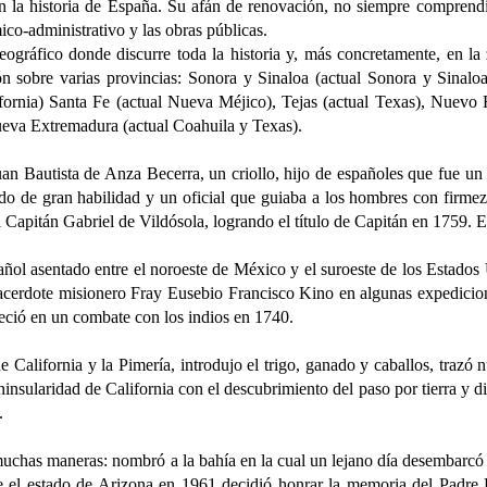
historia de España. Su afán de renovación, no siempre comprendido,
mico-administrativo y las obras públicas.
ográfico donde discurre toda la historia y, más concretamente, en la 
ción sobre varias provincias: Sonora y Sinaloa (actual Sonora y Sin
alifornia) Santa Fe (actual Nueva Méjico), Tejas (actual Texas), Nue
Nueva Extremadura (actual Coahuila y Texas).
 Bautista de Anza Becerra, un criollo, hijo de españoles que fue un
o de gran habilidad y un oficial que guiaba a los hombres con firmez
l Capitán Gabriel de Vildósola, logrando el título de Capitán en 1759. 
añol asentado entre el noroeste de México y el suroeste de los Estados 
acerdote misionero Fray Eusebio Francisco Kino en algunas expedicione
leció en un combate con los indios en 1740.
ornia y la Pimería, introdujo el trigo, ganado y caballos, trazó nuev
ninsularidad de California con el descubrimiento del paso por tierra y 
.
 maneras: nombró a la bahía en la cual un lejano día desembarcó e
 el estado de Arizona en 1961 decidió honrar la memoria del Padre