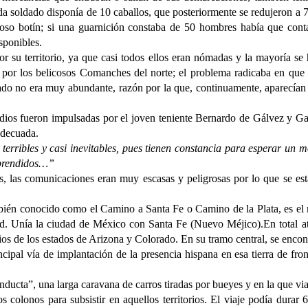
da soldado disponía de 10 caballos, que posteriormente se redujeron a 7
cioso botín; si una guarnición constaba de 50 hombres había que cont
sponibles.
or su territorio, ya que casi todos ellos eran nómadas y la mayoría se
or los belicosos Comanches del norte; el problema radicaba en que e
lado no era muy abundante, razón por la que, continuamente, aparecían 
ndios fueron impulsadas por el joven teniente Bernardo de Gálvez y Ga
 adecuada.
terribles y casi inevitables, pues tienen constancia para esperar un 
rprendidos…”
nas, las comunicaciones eran muy escasas y peligrosas por lo que se e
bién conocido como el Camino a Santa Fe o Camino de la Plata, es el 
ud. Unía la ciudad de México con Santa Fe (Nuevo Méjico).En total a
os de los estados de Arizona y Colorado. En su tramo central, se encon
cipal vía de implantación de la presencia hispana en esa tierra de fron
ducta”, una larga caravana de carros tiradas por bueyes y en la que via
s colonos para subsistir en aquellos territorios. El viaje podía durar 