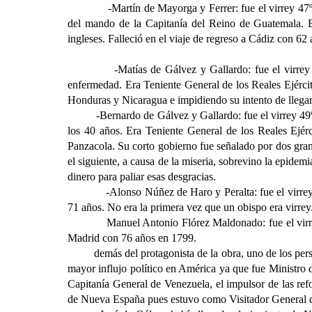
-Martín de Mayorga y Ferrer: fue el virrey 47º, eje
del mando de la Capitanía del Reino de Guatemala. Es
ingleses. Falleció en el viaje de regreso a Cádiz con 62 
-Matías de Gálvez y Gallardo: fue el virrey 48º, 
enfermedad. Era Teniente General de los Reales Ejércit
Honduras y Nicaragua e impidiendo su intento de llegar 
-Bernardo de Gálvez y Gallardo: fue el virrey 49
los 40 años. Era Teniente General de los Reales Ejérc
Panzacola. Su corto gobierno fue señalado por dos gra
el siguiente, a causa de la miseria, sobrevino la epidem
dinero para paliar esas desgracias.
-Alonso Núñez de Haro y Peralta: fue el virre
71 años. No era la primera vez que un obispo era virrey
Manuel Antonio Flórez Maldonado: fue el virr
Madrid con 76 años en 1799.
demás del protagonista de la obra, uno de los per
mayor influjo político en América ya que fue Ministro de
Capitanía General de Venezuela, el impulsor de las re
de Nueva España pues estuvo como Visitador General 