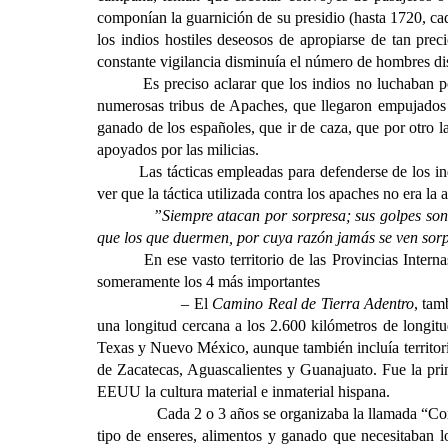
componían la guarnición de su presidio (hasta 1720, ca
los indios hostiles deseosos de apropiarse de tan pre
constante vigilancia disminuía el número de hombres di
Es preciso aclarar que los indios no luchaban p
numerosas tribus de Apaches, que llegaron empujados p
ganado de los españoles, que ir de caza, que por otro 
apoyados por las milicias.
L
as tácticas empleadas para defenderse de los i
ver que la táctica utilizada contra los apaches no era la
”Siempre atacan por sorpresa; sus golpes son 
que los que duermen, por cuya razón jamás se ven so
En ese vasto territorio de las Provincias Inter
someramente los 4 más importantes
– El
Camino Real de Tierra Adentro
, tam
una longitud cercana a los 2.600 kilómetros de longit
Texas y Nuevo México, aunque también incluía territori
de Zacatecas, Aguascalientes y Guanajuato. Fue la prin
EEUU la cultura material e inmaterial hispana.
C
ada 2 o 3 años se organizaba la llamada “Con
tipo de enseres, alimentos y ganado que necesitaban lo