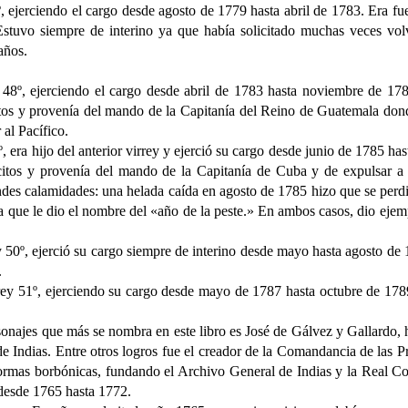
rciendo el cargo desde agosto de 1779 hasta abril de 1783. Era fue 
tuvo siempre de interino ya que había solicitado muchas veces volve
años.
ejerciendo el cargo desde abril de 1783 hasta noviembre de 1784
os y provenía del mando de la Capitanía del Reino de Guatemala donde
al Pacífico.
º, era hijo del anterior virrey y ejerció su cargo desde junio de 1785 
itos y provenía del mando de la Capitanía de Cuba y de expulsar a l
ndes calamidades: una helada caída en agosto de 1785 hizo que se per
ia que le dio el nombre del «año de la peste.» En ambos casos, dio ejem
y 50º, ejerció su cargo siempre de interino desde mayo hasta agosto de
.
ey 51º, ejerciendo su cargo desde mayo de 1787 hasta octubre de 1789
sonajes que más se nombra en este libro es José de Gálvez y Gallardo, h
 Indias. Entre otros logros fue el creador de la Comandancia de las Pro
formas borbónicas, fundando el Archivo General de Indias y la Real Co
desde 1765 hasta 1772.