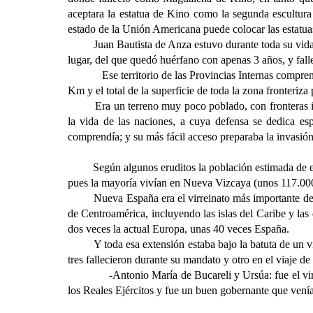
aceptara la estatua de Kino como la segunda escultura 
estado de la Unión Americana puede colocar las estatua
Juan Bautista de Anza estuvo durante toda su vida
lugar, del que quedó huérfano con apenas 3 años, y fal
Ese territorio de las Provincias Internas compr
Km y el total de la superficie de toda la zona fronteriz
Era un terreno muy poco poblado, con fronteras in
la vida de las naciones, a cuya defensa se dedica espe
comprendía; y su más fácil acceso preparaba la invasión,
Según algunos eruditos la población estimada de esa zo
pues la mayoría vivían en Nueva Vizcaya (unos 117.000
Nueva España era el virreinato más importante del
de Centroamérica, incluyendo las islas del Caribe y las
dos veces la actual Europa, unas 40 veces España.
Y toda esa extensión estaba bajo la batuta de un v
tres fallecieron durante su mandato y otro en el viaje de
-Antonio María de Bucareli y Ursúa: fue el vi
los Reales Ejércitos y fue un buen gobernante que vení