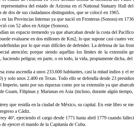
representativa del estado de Arizona en el National Statuary Hall de
s de dos de sus ciudadanos distinguidos, que se colocó en 1965.
 en las Provincias Internas ya que nació en Fronteras (Sonora) en 1736,
leció con 52 años en Arizpe (Sonora).
endían un espacio tremendo ya que abarcaban desde la costa del Pacífico
a puede evaluarse en dos millones de Km2, lo que supone casi cuatro vec
definidas por lo que eran difíciles de defender. La defensa de las fro
cial atención; porque siendo aquéllas los límites de la extensión ge
 haciendo peligrar, en parte, o en todo, la vida, propiamente dicha, del
na ascendía a unos 233.600 habitantes, casi la mitad indios y el rest
) y solo unos 2.400 en Texas. Todo ello se defendía desde 23 presidio
 Imperio, tanto por sus riquezas como por su extensión ya que abarcaba
 de Guam, Filipinas y Marianas en Asia (incluso, durante algún tiempo, 
irrey que residía en la ciudad de México, su capital. En este libro se me
 regreso a Cádiz.
rrey 46º, ejerciendo el cargo desde 1771 hasta abril 1779 cuando falle
a de ejercer el mando de la Capitanía de Cuba.