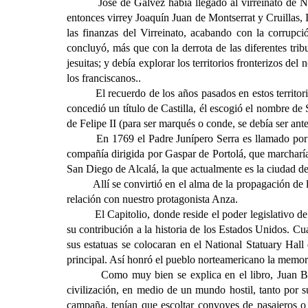
José de Gálvez había llegado al virreinato de 
entonces virrey Joaquín Juan de Montserrat y Cruillas, I 
las finanzas del Virreinato, acabando con la corrupci
concluyó, más que con la derrota de las diferentes tribu
jesuitas; y debía explorar los territorios fronterizos de
los franciscanos..
El recuerdo de los años pasados en estos territ
concedió un título de Castilla, él escogió el nombre d
de Felipe II (para ser marqués o conde, se debía ser ante
En 1769 el Padre Junípero Serra es llamado por 
compañía dirigida por Gaspar de Portolá, que marcharía
San Diego de Alcalá, la que actualmente es la ciudad de 
Allí se convirtió en el alma de la propagación de 
relación con nuestro protagonista Anza.
El Capitolio, donde reside el poder legislativo 
su contribución a la historia de los Estados Unidos. C
sus estatuas se colocaran en el National Statuary Hall
principal. Así honró el pueblo norteamericano la memor
Como muy bien se explica en el libro, Juan Ba
civilización, en medio de un mundo hostil, tanto por s
campaña, tenían que escoltar convoyes de pasajeros o