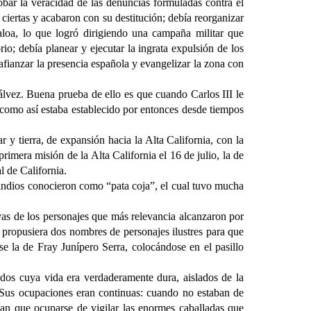
bar la veracidad de las denuncias formuladas contra el
r ciertas y acabaron con su destitución; debía reorganizar
naloa, lo que logró dirigiendo una campaña militar que
rio; debía planear y ejecutar la ingrata expulsión de los
a afianzar la presencia española y evangelizar la zona con
lvez. Buena prueba de ello es que cuando Carlos III le
 como así estaba establecido por entonces desde tiempos
y tierra, de expansión hacia la Alta California, con la
mera misión de la Alta California el 16 de julio, la de
l de California.
os indios conocieron como “pata coja”, el cual tuvo mucha
ivas de los personajes que más relevancia alcanzaron por
 propusiera dos nombres de personajes ilustres para que
se la de Fray Junípero Serra, colocándose en el pasillo
dos cuya vida era verdaderamente dura, aislados de la
a. Sus ocupaciones eran continuas: cuando no estaban de
an que ocuparse de vigilar las enormes caballadas que