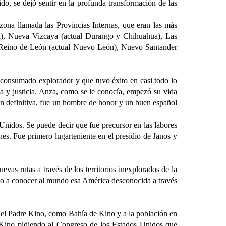
 se dejó sentir en la profunda transformación de las
zona llamada las Provincias Internas, que eran las más
aloa), Nueva Vizcaya (actual Durango y Chihuahua), Las
vo Reino de León (actual Nuevo León), Nuevo Santander
 consumado explorador y que tuvo éxito en casi todo lo
a y justicia. Anza, como se le conocía, empezó su vida
En definitiva, fue un hombre de honor y un buen español
Unidos. Se puede decir que fue precursor en las labores
s. Fue primero lugarteniente en el presidio de Janos y
as rutas a través de los territorios inexplorados de la
dio a conocer al mundo esa América desconocida a través
l Padre Kino, como Bahía de Kino y a la población en
 Kino pidiendo al Congreso de los Estados Unidos que