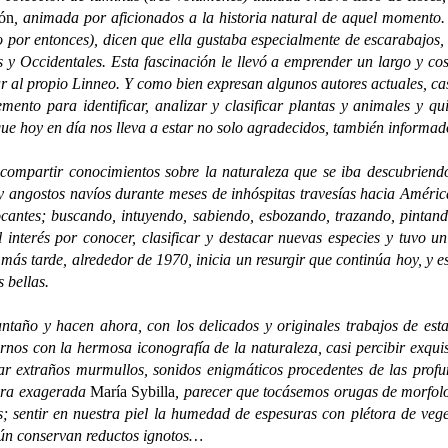
ión
, animada por aficionados a la historia natural de aquel momento
o por entonces), dicen que ella gustaba especialmente de escarabajo
es y Occidentales. Esta fascinación le llevó a emprender un largo y c
ar al propio Linneo. Y como bien expresan algunos autores actuales, 
mento para identificar, analizar y clasificar plantas y animales y q
 que hoy en día nos lleva a estar no solo agradecidos, también informad
artir conocimientos sobre la naturaleza que se iba descubriendo, l
 angostos navíos durante meses de inhóspitas travesías hacia América 
ofocantes; buscando, intuyendo, sabiendo, esbozando, trazando, pint
interés por conocer, clasificar y destacar nuevas especies y tuvo u
ás tarde, alrededor de 1970, inicia un resurgir que continúa hoy, y es 
 bellas.
y hacen ahora, con los delicados y originales trabajos de esta e
arnos con la hermosa iconografía de la naturaleza, casi percibir exq
char extraños murmullos, sonidos enigmáticos procedentes de las prof
era exagerada
María Sybilla
, parecer que tocásemos orugas de morfolo
; sentir en nuestra piel la humedad de espesuras con plétora de vege
 aún conservan reductos ignotos…