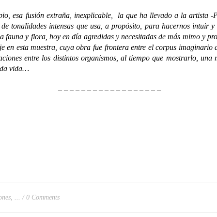
a fusión extraña, inexplicable, la que ha llevado a la artista -P
 de tonalidades intensas que usa, a propósito, para hacernos intuir y 
e una fauna y flora, hoy en día agredidas y necesitadas de más mimo y
je en esta muestra, cuya obra fue frontera entre el corpus imaginario
laciones entre los distintos organismos, al tiempo que mostrarlo, una
toda vida…
– – – – – – – – – – – – – – – – – –
nes, ...
0 Comments