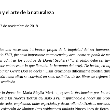
 y el arte de la naturaleza
23 de noviembre de 2018.
stas una necesidad intrínseca, propia de la inquietud del ser humano
iglo XVII, fue nexo importante entre ciencia y arte, como se ponía de 
al admirar los cuadros de Daniel Seghers)
“…el pintor debe ser inv
l por entonces- a la que llamaba la hermana del arte). De hecho, en aq
 pintor Gerrit Dou se decía
“…sus creaciones difícilmente pueden dis
ción naturalista se convirtió en sello distintivo de los libros de refer
 tradición.
 la época fue
María Sibylla Merianque;
sentía fascinación por los re
ajes a las Nuevas Tierras del siglo XVII, inspirándole a hacer sus p
o de seda, empleando tintes especiales y desarrollando técnicas novedo
a colección de láminas (tres volúmenes) titulada
Nuevo libro de flores