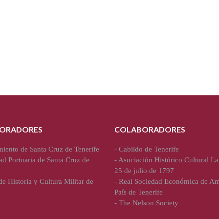
ORADORES
COLABORADORES
iento de Santa Cruz de Tenerife
-
Cabildo de Tenerife
ad Portuaria de Santa Cruz de
-
Asociación Histórico Cultural La
25 de julio de 1797
e Historia y Cultura Militar de
-
Real Sociedad Económica de Am
País de Tenerife
-
The Nelson Society