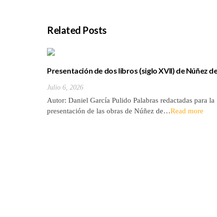
Related Posts
Presentación de dos libros (siglo XVII) de Núñez d
la Peña sobre la conquista y antigüedades de las
Julio 6, 2026
Islas Canarias
Autor: Daniel García Pulido Palabras redactadas para la
presentación de las obras de Núñez de…
Read more