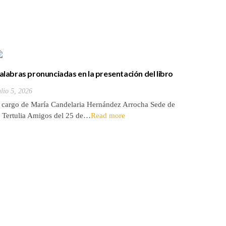
Presenta
Vida de u
alabras pronunciadas en la presentación del libro
Julio 1, 20
el que es coautora «José Hernández Arocha, vida
A cargo de
ulio 5, 2026
e un tinerfeño entre los Últimos de Filipinas»…»
del 25 de
 cargo de María Candelaria Hernández Arrocha Sede de
a Tertulia Amigos del 25 de…
Read more