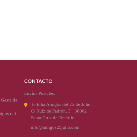
CONTACTO
Envíos Postales:
 Gesta de
Tertulia Amigos del 25 de Julio.
C/ Ruíz de Padrón, 3 · 38002
igos del
Santa Cruz de Tenerife
info@amigos25julio.com