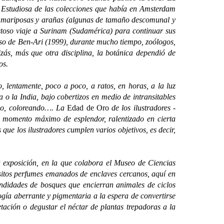
. Estudiosa de las colecciones que había en Amsterdam
s, mariposas y arañas (algunas de tamaño descomunal y
ostoso viaje a Surinam (Sudamérica) para continuar sus
caso de Ben-Ari (1999), durante mucho tiempo, zoólogos,
uizás, más que otra disciplina, la botánica dependió de
os.
entamente, poco a poco, a ratos, en horas, a la luz
o la India, bajo cobertizos en medio de intransitables
ando, coloreando…. La
Edad de Oro
de los ilustradores -
n momento máximo de esplendor, ralentizado en cierta
que los ilustradores cumplen varios objetivos, es decir,
xposición, en la que colabora el Museo de Ciencias
uisitos perfumes emanados de enclaves cercanos, aquí en
undidades de bosques que encierran animales de ciclos
gía aberrante y pigmentaria a la espera de convertirse
tación o degustar el néctar de plantas trepadoras a la