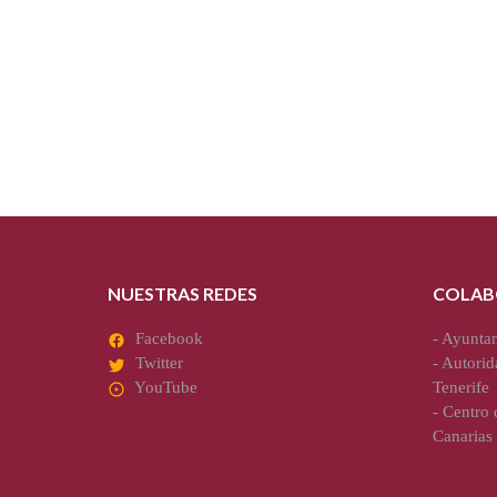
NUESTRAS REDES
COLAB
Facebook
-
Ayuntam
Twitter
-
Autorid
YouTube
Tenerife
-
Centro d
Canarias