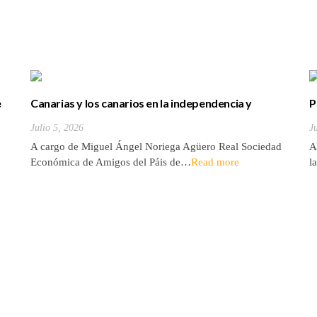
e
Canarias y los canarios en la independencia y
P
desarrollo de los Estados Unidos
d
Julio 5, 2026
J
d
A cargo de Miguel Ángel Noriega Agüero Real Sociedad
A
Económica de Amigos del Páis de…
Read more
l