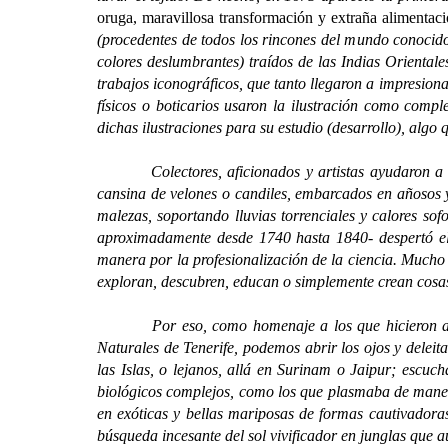
oruga, maravillosa transformación y extraña alimentac
(procedentes de todos los rincones del mundo conocid
colores deslumbrantes) traídos de las Indias Oriental
trabajos iconográficos, que tanto llegaron a impresion
físicos o boticarios usaron la ilustración como comple
dichas ilustraciones para su estudio (desarrollo), algo
Colectores, aficionados y artistas ayudaron a comp
cansina de velones o candiles, embarcados en añosos y
malezas, soportando lluvias torrenciales y calores s
aproximadamente desde 1740 hasta 1840- despertó el 
manera por la profesionalización de la ciencia. Mucho m
exploran, descubren, educan o simplemente crean cosas
Por eso, como homenaje a los que hicieron antaño 
Naturales de Tenerife, podemos abrir los ojos y deleit
las Islas, o lejanos, allá en Surinam o Jaipur; escu
biológicos complejos, como los que plasmaba de man
en exóticas y bellas mariposas de formas cautivadoras
búsqueda incesante del sol vivificador en junglas que