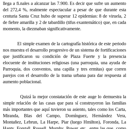
llega a fi.nales a alcanzar las 7.900. Es decir que sufre un aumento
del 272,4 %, realmente espectacular a pesar de que durante esta
centuria Santa Cruz hubo de superar 12 epidemias: 8 de viruela, 2
de fiebre amarilla y 2 de tabardillo (tifus exantemático) que, en cada
momento, la diezmaban significativamente.
El simple examen de la cartografía histórica de este periodo
nos muestra el desarrollo progresivo de un sistema de fortificaciones
que justificaron su condición de Plaza Fuerte y la presencia
elocuente de instituciones religiosas (una parroquia, una ayuda de
Parroquia, dos conventos, una capilla y tres ermitas) que corren
parejos con el desarrollo de la trama urbana para dar respuesta al
aumento poblacional.
Quizá la mejor constatación de este auge lo demuestra la
simple relación de las casas que para sí construyeron las familias
más importantes que aquí tuvieron su asiento, tales como los Carta,
Miranda, Blas del Campo, Domínguez, Hernández Vera,
Montañez, Lebrun, La Harpe, Piar (luego Hmilton), Foronda, La
Hanty, Forstall, Russell, Murphy, Power, etc., entre las que, como