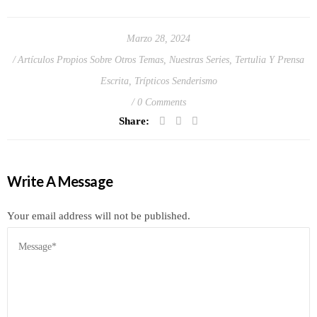
Marzo 28, 2024
Artículos Propios Sobre Otros Temas
,
Nuestras Series
,
Tertulia Y Prensa
Escrita
,
Trípticos Senderismo
0 Comments
Share:
Write A Message
Your email address will not be published.