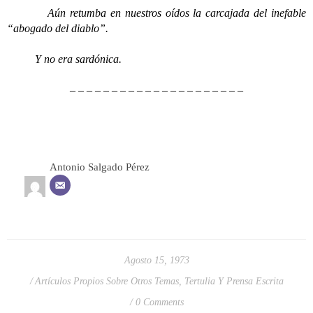
Aún retumba en nuestros oídos la carcajada del inefable
“abogado del diablo”.
Y no era sardónica.
– – – – – – – – – – – – – – – – – – – – –
Antonio Salgado Pérez
Agosto 15, 1973
Artículos Propios Sobre Otros Temas
,
Tertulia Y Prensa Escrita
0 Comments