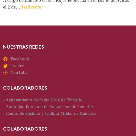
A cargo de Eduardo García Rojas Publicada en el Diario de Avisos
el 2 de…
Read more
NUESTRAS REDES
Facebook
Twitter
YouTube
COLABORADORES
-
Ayuntamiento de Santa Cruz de Tenerife
-
Autoridad Portuaria de Santa Cruz de Tenerife
-
Centro de Historia y Cultura Militar de Canarias
COLABORADORES