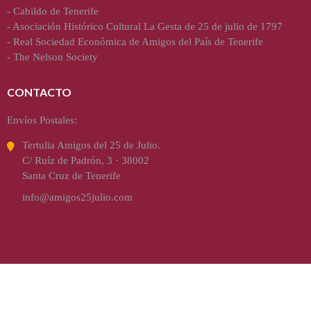
-
Cabildo de Tenerife
-
Asociación Histórico Cultural La Gesta de 25 de julio de 1797
-
Real Sociedad Económica de Amigos del País de Tenerife
-
The Nelson Society
CONTACTO
Envíos Postales:
Tertulia Amigos del 25 de Julio.
C/ Ruíz de Padrón, 3 · 38002
Santa Cruz de Tenerife
info@amigos25julio.com