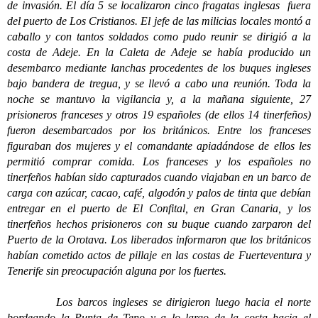
de invasión. El día 5 se localizaron cinco fragatas inglesas fuera
del puerto de Los Cristianos. El jefe de las milicias locales montó a
caballo y con tantos soldados como pudo reunir se dirigió a la
costa de Adeje. En la Caleta de Adeje se había producido un
desembarco mediante lanchas procedentes de los buques ingleses
bajo bandera de tregua, y se llevó a cabo una reunión. Toda la
noche se mantuvo la vigilancia y, a la mañana siguiente, 27
prisioneros franceses y otros 19 españoles (de ellos 14 tinerfeños)
fueron desembarcados por los británicos. Entre los franceses
figuraban dos mujeres y el comandante apiadándose de ellos les
permitió comprar comida. Los franceses y los españoles no
tinerfeños habían sido capturados cuando viajaban en un barco de
carga con azúcar, cacao, café, algodón y palos de tinta que debían
entregar en el puerto de El Confital, en Gran Canaria, y los
tinerfeños hechos prisioneros con su buque cuando zarparon del
Puerto de la Orotava. Los liberados informaron que los británicos
habían cometido actos de pillaje en las costas de Fuerteventura y
Tenerife sin preocupación alguna por los fuertes.
Los barcos ingleses se dirigieron luego hacia el norte
bordeando la Punta de Teno y a lo largo de la costa hacia el