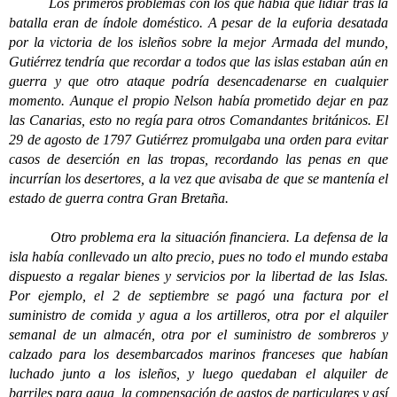
Los primeros problemas con los que había que lidiar tras la
batalla eran de índole doméstico. A pesar de la euforia desatada
por la victoria de los isleños sobre la mejor Armada del mundo,
Gutiérrez tendría que recordar a todos que las islas estaban aún en
guerra y que otro ataque podría desencadenarse en cualquier
momento. Aunque el propio Nelson había prometido dejar en paz
las Canarias, esto no regía para otros Comandantes británicos. El
29 de agosto de 1797 Gutiérrez promulgaba una orden para evitar
casos de deserción en las tropas, recordando las penas en que
incurrían los desertores, a la vez que avisaba de que se mantenía el
estado de guerra contra Gran Bretaña.
Otro problema era la situación financiera. La defensa de la
isla había conllevado un alto precio, pues no todo el mundo estaba
dispuesto a regalar bienes y servicios por la libertad de las Islas.
Por ejemplo, el 2 de septiembre se pagó una factura por el
suministro de comida y agua a los artilleros, otra por el alquiler
semanal de un almacén, otra por el suministro de sombreros y
calzado para los desembarcados marinos franceses que habían
luchado junto a los isleños, y luego quedaban el alquiler de
barriles para agua, la compensación de gastos de particulares y así