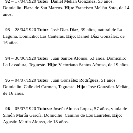
92
– 17/04/1920
Tutor
: Daniel Melián González, 53 años.
Domicilio: Plaza de San Marcos.
Hijo
: Francisco Melián Soto, de 14
años.
93
– 28/04/1920
Tutor
: José Díaz Díaz, 39 años, natural de La
Laguna. Domicilio: Las Canteras.
Hijo
: Daniel Díaz González, de
16 años.
94
– 30/06/1920
Tutor
: Juan Santos Afonso, 53 años. Domicilio:
La Levadura, Tegueste.
Hijo
: Victoriano Santos Afonso, de 19 años.
95
– 04/07/1920
Tutor
: Juan González Rodríguez, 51 años.
Domicilio: Calle del Carmen, Tegueste.
Hijo
: José González Melián,
de 16 años.
96
– 05/07/1920
Tutora
: Josefa Alonso López, 57 años, viuda de
Simón Martín García. Domicilio: Camino de Los Laureles.
Hijo
:
Agustín Martín Alonso, de 18 años.