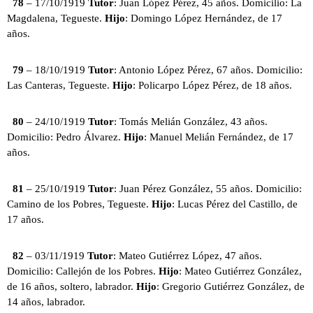
78
– 17/10/1919
Tutor
: Juan López Pérez, 45 años. Domicilio: La
Magdalena, Tegueste.
Hijo
: Domingo López Hernández, de 17
años.
79
– 18/10/1919
Tutor
: Antonio López Pérez, 67 años. Domicilio:
Las Canteras, Tegueste.
Hijo
: Policarpo López Pérez, de 18 años.
80
– 24/10/1919
Tutor
: Tomás Melián González, 43 años.
Domicilio: Pedro Álvarez.
Hijo
: Manuel Melián Fernández, de 17
años.
81
– 25/10/1919
Tutor
: Juan Pérez González, 55 años. Domicilio:
Camino de los Pobres, Tegueste.
Hijo
: Lucas Pérez del Castillo, de
17 años.
82
– 03/11/1919
Tutor
: Mateo Gutiérrez López, 47 años.
Domicilio: Callejón de los Pobres.
Hijo
: Mateo Gutiérrez González,
de 16 años, soltero, labrador.
Hijo
: Gregorio Gutiérrez González, de
14 años, labrador.