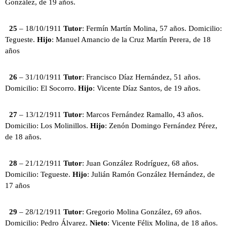
González, de 19 años.
25
– 18/10/1911
Tutor
: Fermín Martín Molina, 57 años. Domicilio:
Tegueste.
Hijo
: Manuel Amancio de la Cruz Martín Perera, de 18
años
26
– 31/10/1911
Tutor
: Francisco Díaz Hernández, 51 años.
Domicilio: El Socorro.
Hijo
: Vicente Díaz Santos, de 19 años.
27
– 13/12/1911
Tutor
: Marcos Fernández Ramallo, 43 años.
Domicilio: Los Molinillos.
Hijo
: Zenón Domingo Fernández Pérez,
de 18 años.
28
– 21/12/1911
Tutor
: Juan González Rodríguez, 68 años.
Domicilio: Tegueste.
Hijo
: Julián Ramón González Hernández, de
17 años
29
– 28/12/1911
Tutor
: Gregorio Molina González, 69 años.
Domicilio: Pedro Álvarez.
Nieto
: Vicente Félix Molina, de 18 años.