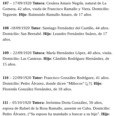
107
– 17/09/1920
Tutora
: Cesárea Amaro Negrín, natural de La
Gomera, 42 años, viuda de Francisco Ramallo y Viera. Domicilio:
Tegueste.
Hijo
: Raimundo Ramallo Amaro, de 17 años
108
-18/09/1920
Tutor
: Santiago Fernández del Castillo, 44 años.
Domicilio: San Bernabé.
Hijo
: Leandro Fernández Suárez, de 17
años.
109
– 22/09/1920
Tutora
: María Hernández López, 40 años, viuda.
Domicilio: Las Canteras.
Hijo
: Cándido Rodríguez Hernández, de
15 años.
110
– 22/09/1920
Tutor
: Francisco González Rodríguez, 41 años.
Domicilio: Pedro Álvarez, donde dicen “Miñocos” [¿?].
Hijo
:
Florentín González Fernández, de 18 años.
111
– 05/10/1920
Tutora
: Jerónima Dorta González, 50 años,
esposa de Rafael de la Rosa Ramallo, ausente en Cuba. Domicilio:
Pedro Álvarez. (“Su esposo ha mandado a buscar a su hijo”.
Hijo
: