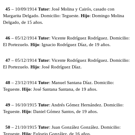
45
– 10/09/1914
Tutor
: José Molina y Cairós, casado con
Margarita Delgado. Domicilio: Tegueste.
Hijo
: Domingo Molina
Delgado, de 15 años.
46
– 05/12/1914
Tutor
: Vicente Rodríguez Rodríguez. Domicilio:
El Portezuelo.
Hijo
: Ignacio Rodríguez Díaz, de 19 años.
47
– 05/12/1914
Tutor
: Vicente Rodríguez Rodríguez. Domicilio:
El Portezuelo.
Hijo
: José Rodríguez Díaz.
48
– 23/12/1914
Tutor
: Manuel Santana Díaz. Domicilio:
Tegueste.
Hijo
: José Santana Santana, de 19 años.
49
– 16/10/1915
Tutor
: Andrés Gómez Hernández. Domicilio:
Tegueste.
Hijo
: Daniel Gómez Santos, de 19 años.
50
– 21/10/1915
Tutor
: Juan González González. Domicilio:
Tegueste.
Hijo
: Eulogio González, de 16 años.