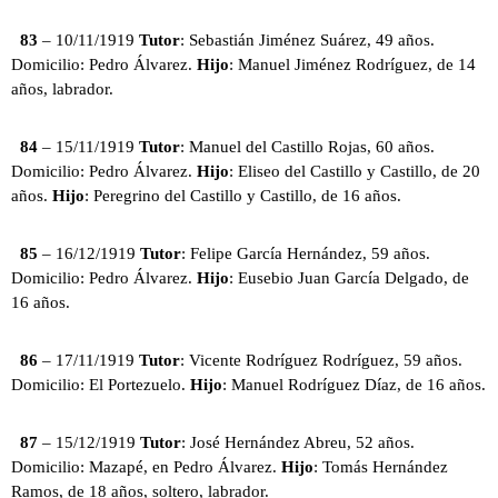
83
– 10/11/1919
Tutor
: Sebastián Jiménez Suárez, 49 años.
Domicilio: Pedro Álvarez.
Hijo
: Manuel Jiménez Rodríguez, de 14
años, labrador.
84
– 15/11/1919
Tutor
: Manuel del Castillo Rojas, 60 años.
Domicilio: Pedro Álvarez.
Hijo
: Eliseo del Castillo y Castillo, de 20
años.
Hijo
: Peregrino del Castillo y Castillo, de 16 años.
85
– 16/12/1919
Tutor
: Felipe García Hernández, 59 años.
Domicilio: Pedro Álvarez.
Hijo
: Eusebio Juan García Delgado, de
16 años.
86
– 17/11/1919
Tutor
: Vicente Rodríguez Rodríguez, 59 años.
Domicilio: El Portezuelo.
Hijo
: Manuel Rodríguez Díaz, de 16 años.
87
– 15/12/1919
Tutor
: José Hernández Abreu, 52 años.
Domicilio: Mazapé, en Pedro Álvarez.
Hijo
: Tomás Hernández
Ramos, de 18 años, soltero, labrador.