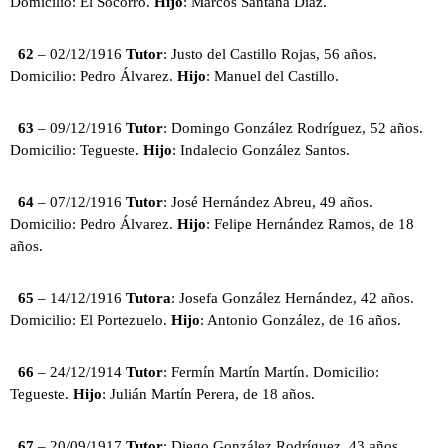
Domicilio: El Socorro.
Hijo
: Marcos Santana Díaz.
62
– 02/12/1916
Tutor
: Justo del Castillo Rojas, 56 años.
Domicilio: Pedro Álvarez.
Hijo
: Manuel del Castillo.
63
– 09/12/1916
Tutor
: Domingo González Rodríguez, 52 años.
Domicilio: Tegueste.
Hijo
: Indalecio González Santos.
64
– 07/12/1916
Tutor
: José Hernández Abreu, 49 años.
Domicilio: Pedro Álvarez.
Hijo
: Felipe Hernández Ramos, de 18
años.
65
– 14/12/1916
Tutora
: Josefa González Hernández, 42 años.
Domicilio: El Portezuelo.
Hijo
: Antonio González, de 16 años.
66
– 24/12/1914
Tutor
: Fermín Martín Martín. Domicilio:
Tegueste.
Hijo
: Julián Martín Perera, de 18 años.
67
– 20/09/1917
Tutor
: Diego González Rodríguez, 43 años.