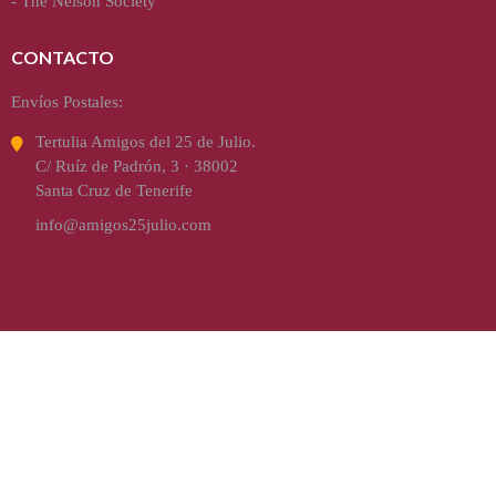
-
The Nelson Society
CONTACTO
Envíos Postales:
Tertulia Amigos del 25 de Julio.
C/ Ruíz de Padrón, 3 · 38002
Santa Cruz de Tenerife
info@amigos25julio.com