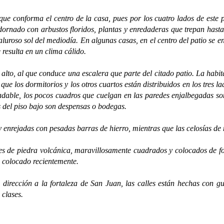
 conforma el centro de la casa, pues por los cuatro lados de este pa
adornado con arbustos floridos, plantas y enredaderas que trepan has
caluroso sol del mediodía. En algunas casas, en el centro del patio se
 resulta en un clima cálido.
o, al que conduce una escalera que parte del citado patio. La habitac
que los dormitorios y los otros cuartos están distribuidos en los tres l
dable, los pocos cuadros que cuelgan en las paredes enjalbegadas so
os del piso bajo son despensas o bodegas.
rejadas con pesadas barras de hierro, mientras que las celosías de
piedra volcánica, maravillosamente cuadrados y colocados de forma
do colocado recientemente.
ción a la fortaleza de San Juan, las calles están hechas con guij
 clases.