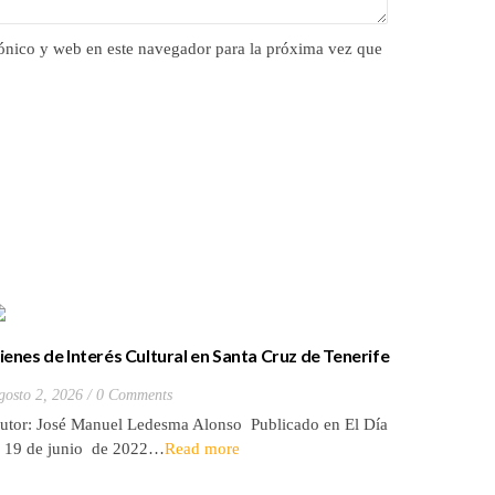
ónico y web en este navegador para la próxima vez que
ienes de Interés Cultural en Santa Cruz de Tenerife
La batall
20) Hacienda de Las Palmas de Anaga
y que Lo
gosto 2, 2026
0 Comments
Julio 27, 2
utor: José Manuel Ledesma Alonso Publicado en El Día
Autora: El
l 19 de junio de 2022…
Read more
de 2026* 