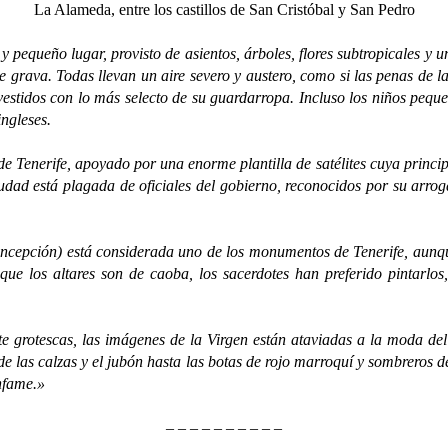
La Alameda, entre los castillos de San Cristóbal y San Pedro
 pequeño lugar, provisto de asientos, árboles, flores subtropicales y u
de grava. Todas llevan un aire severo y austero, como si las penas de
vestidos con lo más selecto de su guardarropa. Incluso los niños pequeñ
ingleses.
erife, apoyado por una enorme plantilla de satélites cuya principal o
udad está plagada de oficiales del gobierno, reconocidos por su arro
ión) está considerada uno de los monumentos de Tenerife, aunque e
e los altares son de caoba, los sacerdotes han preferido pintarlos, i
tescas, las imágenes de la Virgen están ataviadas a la moda del s
sde las calzas y el jubón hasta las botas de rojo marroquí y sombrero
infame.»
– – – – – – – – – –