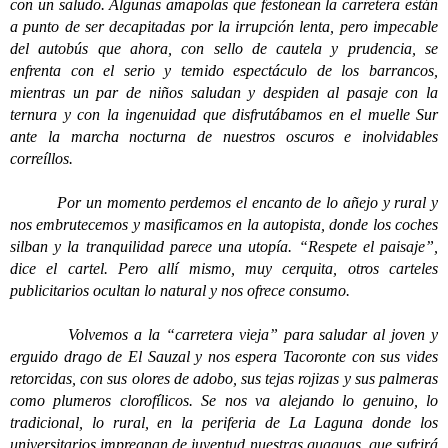
con un saludo. Algunas amapolas que festonean la carretera están
a punto de ser decapitadas por la irrupción lenta, pero impecable
del autobús que ahora, con sello de cautela y prudencia, se
enfrenta con el serio y temido espectáculo de los barrancos,
mientras un par de niños saludan y despiden al pasaje con la
ternura y con la ingenuidad que disfrutábamos en el muelle Sur
ante la marcha nocturna de nuestros oscuros e inolvidables
correíllos.
Por un momento perdemos el encanto de lo añejo y rural y
nos embrutecemos y masificamos en la autopista, donde los coches
silban y la tranquilidad parece una utopía. “Respete el paisaje”,
dice el cartel. Pero allí mismo, muy cerquita, otros carteles
publicitarios ocultan lo natural y nos ofrece consumo.
Volvemos a la “carretera vieja” para saludar al joven y
erguido drago de El Sauzal y nos espera Tacoronte con sus vides
retorcidas, con sus olores de adobo, sus tejas rojizas y sus palmeras
como plumeros clorofílicos. Se nos va alejando lo genuino, lo
tradicional, lo rural, en la periferia de La Laguna donde los
universitarios impregnan de juventud nuestras guaguas, que sufrirá