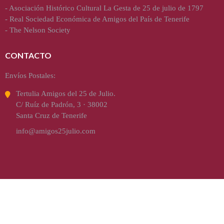
-
Asociación Histórico Cultural La Gesta de 25 de julio de 1797
-
Real Sociedad Económica de Amigos del País de Tenerife
-
The Nelson Society
CONTACTO
Envíos Postales:
Tertulia Amigos del 25 de Julio.
C/ Ruíz de Padrón, 3 · 38002
Santa Cruz de Tenerife
info@amigos25julio.com