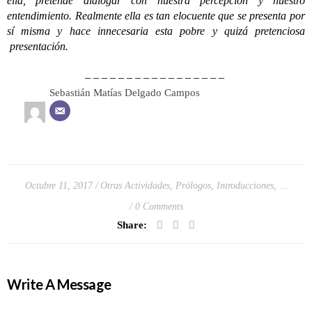
ella, pretende dialogar con nuestra percepción y nuestro
entendimiento. Realmente ella es tan elocuente que se presenta por
sí misma y hace innecesaria esta pobre y quizá pretenciosa
presentación.
– – – – – – – – – – – – – – – – –
Sebastián Matías Delgado Campos
Octubre 11, 2017
Otras Actividades
,
Prólogos, Introducciones, ...
0 Comments
Share:
Write A Message