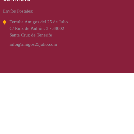
Envíos Postales:
Tertulia Amigos del 25 de Julio.
C/ Ruíz de Padrón, 3 · 38002
Santa Cruz de Tenerife
info@amigos25julio.com