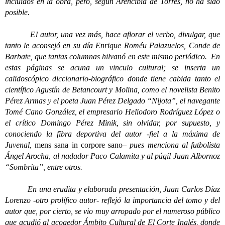
incluidos en la obra, pero, según Arencibia de Torres, no ha sido
posible.
El autor, una vez más, hace aflorar el verbo, divulgar, que
tanto le aconsejó en su día Enrique Roméu Palazuelos, Conde de
Barbate, que tantas columnas hilvanó en este mismo periódico. En
estas páginas se acuna un vinculo cultural; se inserta un
calidoscópico diccionario-biográfico donde tiene cabida tanto el
científico Agustín de Betancourt y Molina, como el novelista Benito
Pérez Armas y el poeta Juan Pérez Delgado “Nijota”, el navegante
Tomé Cano González, el empresario Heliodoro Rodríguez López o
el crítico Domingo Pérez Minik, sin olvidar, por supuesto, y
conociendo la fibra deportiva del autor -fiel a la máxima de
Juvenal,
mens sana in corpore sano
– pues menciona al futbolista
Ángel Arocha, al nadador Paco Calamita y al púgil Juan Albornoz
“Sombrita”, entre otros.
En una erudita y elaborada presentación, Juan Carlos Díaz
Lorenzo -otro prolífico autor- reflejó la importancia del tomo y del
autor que, por cierto, se vio muy arropado por el numeroso público
que acudió al acogedor Ámbito Cultural de El Corte Inglés, donde