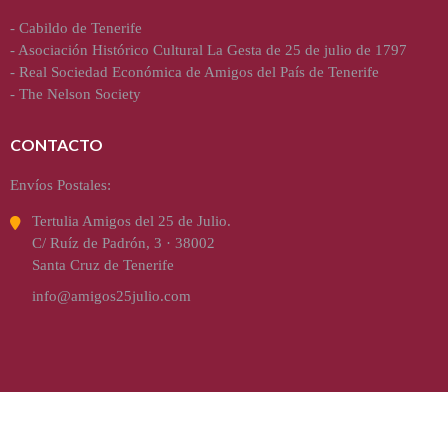
-
Cabildo de Tenerife
-
Asociación Histórico Cultural La Gesta de 25 de julio de 1797
-
Real Sociedad Económica de Amigos del País de Tenerife
-
The Nelson Society
CONTACTO
Envíos Postales:
Tertulia Amigos del 25 de Julio.
C/ Ruíz de Padrón, 3 · 38002
Santa Cruz de Tenerife
info@amigos25julio.com