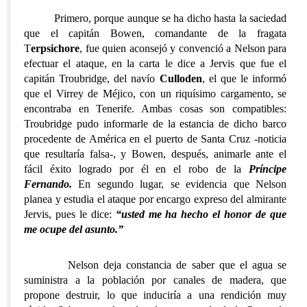
Primero, porque aunque se ha dicho hasta la saciedad
que el capitán Bowen, comandante de la fragata
T
erpsichore
, fue quien aconsejó y convenció a Nelson para
efectuar el ataque, en la carta le dice a Jervis que fue el
capitán Troubridge, del navío
Culloden
, el que le informó
que el Virrey de Méjico, con un riquísimo cargamento, se
encontraba en Tenerife. Ambas cosas son compatibles:
Troubridge pudo informarle de la estancia de dicho barco
procedente de América en el puerto de Santa Cruz -noticia
que resultaría falsa-, y Bowen, después, animarle ante el
fácil éxito logrado por él en el robo de la
Príncipe
Fernando.
En segundo lugar, se evidencia que Nelson
planea y estudia el ataque por encargo expreso del almirante
Jervis, pues le dice:
“usted me ha hecho el honor de que
me ocupe del asunto.”
Nelson deja constancia de saber que el agua se
suministra a la población por canales de madera, que
propone destruir, lo que induciría a una rendición muy