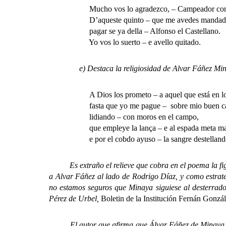
Mucho vos lo agradezco, – Campeador c
D’aqueste quinto – que me avedes mandad
pagar se ya della – Alfonso el Castellano.
Yo vos lo suerto – e avello quitado.
e) Destaca la religiosidad de Alvar Fáñez Min
A Dios los prometo – a aquel que está en lo
fasta que yo me pague – sobre mio buen cav
lidiando – con moros en el campo,
que empleye la lança – e al espada meta ma
e por el cobdo ayuso – la sangre destelland
Es extraño el relieve que cobra en el poema la figura
a Alvar Fáñez al lado de Rodrigo Díaz, y como estrate
no estamos seguros que Minaya siguiese al desterrado
Pérez de Urbel,
Boletin de la Institución Fernán Gonzá
El autor que afirma que Álvar Fáñez de Minaya estu