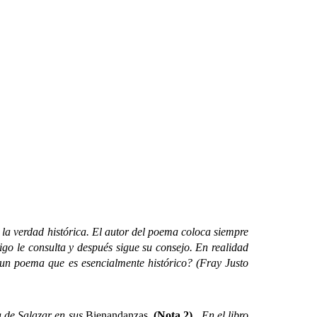
la verdad histórica. El autor del poema coloca siempre
go le consulta y después sigue su consejo. En realidad
 un poema que es esencialmente histórico? (Fray Justo
 de Salazar en sus
Bienandanzas
.
(Nota 2)
.
En el libro