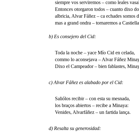
siempre vos serviremos – como leales vasall
Entonces otorgaron todos – cuanto dixo do
albricia, Alvar Fáñez – ca echades somos de 
mas a grand ondra – tornaremos a Castiella
b) Es consejero del Cid:
Toda la noche – yace Mío Cid en celada,
commo lo aconsejava – Alvar Fáñez Mina
Dixo el Campeador – bien fablastes, Minay
c) Alvar Fáñez es alabado por el Cid:
Saliólos recibir – con esta su mesnada,
los braços abiertos – recibe a Minaya:
Venides, Alvarfáñez – un fartida lança.
d) Resalta su generosidad: