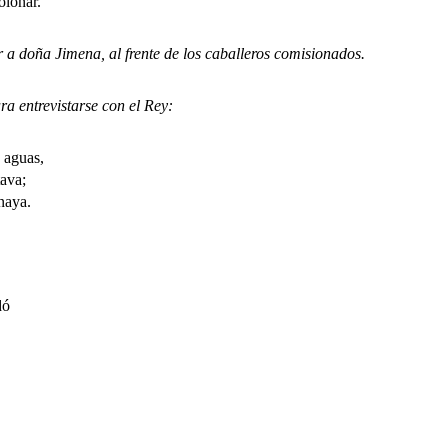
lonar.
oña Jimena, al frente de los caballeros comisionados.
ntrevistarse con el Rey:
s aguas,
ava;
aya.
dó