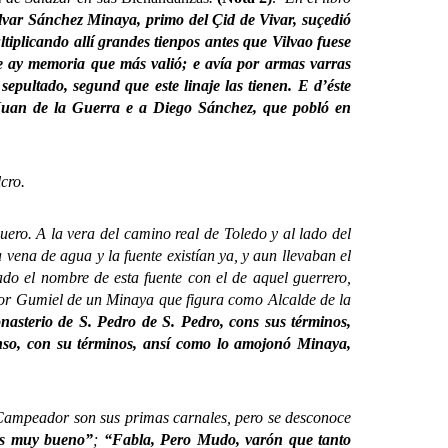
lvar Sánchez Minaya, primo del Çid de Vivar, suçedió
tiplicando allí grandes tienpos antes que Vilvao fuese
e ay memoria que más valió; e avía por armas varras
pultado, segund que este linaje las tienen. E d’éste
Juan de la Guerra e a Diego Sánchez, que pobló en
cro.
. A la vera del camino real de Toledo y al lado del
vena de agua y la fuente existían ya, y aun llevaban el
o el nombre de esta fuente con el de aquel guerrero,
por Gumiel de un Minaya que figura como Alcalde de la
nasterio de S. Pedro de S. Pedro, cons sus términos,
onso, con su términos, ansí como lo amojonó Minaya,
Campeador son sus primas carnales, pero se desconoce
s muy bueno”
;
“Fabla, Pero Mudo, varón que tanto