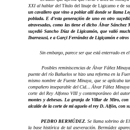
XXI al hablar del
Título del linaje de Ligicamo e de 
un cavallero que vino a poblar allí donde se llama Le
poblada. E d’esta generaçión de uno en otro suçedi
atravesadas, como las tiene el dicho Álvar Sánchez 
suçedió Sancho Díaz de Ligicamón, que valió much
Ibarrasusi, e a Garçi Ferrández de Ligiçamón e otros f
Sin embargo, parece ser que está enterrado en el m
Posibles reminiscencias de Álvar Fáñez Minaya por 
puente del río Bañuelos se hizo una reforma en la Fuen
mismo nombre de Fuente Minaya, que se aplicaba tamb
compañero inseparable del Cid… Álvar Fáñez Minaya
corte del Rey Alfonso VIII y contemporáneo del aut
montes y dehesas. La granja de Villar de Miro, con
alcalde de la corte de mi aguelo el rey D. Alfón, con 
PEDRO BERMÚDEZ
. Se llama sobrino de E
la base histórica de tal aseveración. Bermúdez apar