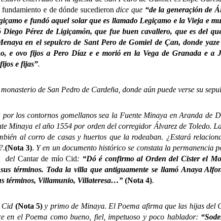
su fundamiento e de dónde sucedieron
dice que
“de la generaçión de Á
giçamo e fundó aquel solar que es llamado Legiçamo e la Vieja e mul
ó Diego Pérez de Ligiçamón, que fue buen cavallero, que es del qu
Menaya en el sepulcro de Sant Pero de Gomiel de Çan, donde yaze se
o, e ovo fijos a Pero Díaz e e morió en la Vega de Granada e a 
ijos e fijas”
.
onasterio de San Pedro de Cardeña, donde aún puede verse su sepul
los contornos gomellanos sea la Fuente Minaya en Aranda de Duero
te Minaya el año 1554 por orden del corregidor Álvarez de Toledo. La 
ién al corro de casas y huertos que la rodeaban. ¿Estará relacionad
?.
(Nota 3)
.
Y en un documento histórico se constata la permanencia 
or del
Cantar de mío Cid
:
“Dó é confirmo al Orden del Cister el Mo
 sus términos. Toda la villa que antiguamente se llamó Anaya Alf
sus términos, Villamunio, Villateresa…”
(Nota 4)
.
l Cid
(Nota 5)
y primo de Minaya. El Poema afirma que las hijas del 
ece en el Poema como bueno, fiel, impetuoso y poco hablador:
“Sode