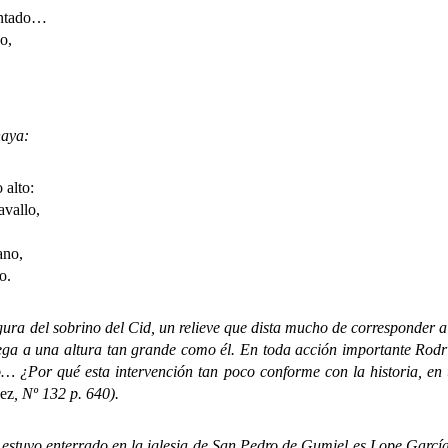
ontado…
o,
aya:
 alto:
allo,
no,
o.
 del sobrino del Cid, un relieve que dista mucho de corresponder a 
ga a una altura tan grande como él. En toda acción importante Rodri
… ¿Por qué esta intervención tan poco conforme con la historia, en
lez
, Nº 132 p. 640).
vo enterrado en la iglesia de San Pedro de Gumiel es Lope García