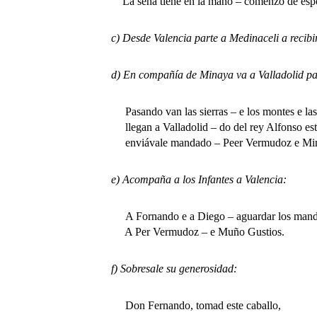
La seña tiene en la mano – comenzó de espo
c) Desde Valencia parte a Medinaceli a recibir a d
d) En compañía de Minaya va a Valladolid para e
Pasando van las sierras – e los montes e la
llegan a Valladolid – do del rey Alfonso est
enviávale mandado – Peer Vermudoz e Min
e) Acompaña a los Infantes a Valencia:
A Fornando e a Diego – aguardar los man
A Per Vermudoz – e Muño Gustios.
f) Sobresale su generosidad:
Don Fernando, tomad este caballo,