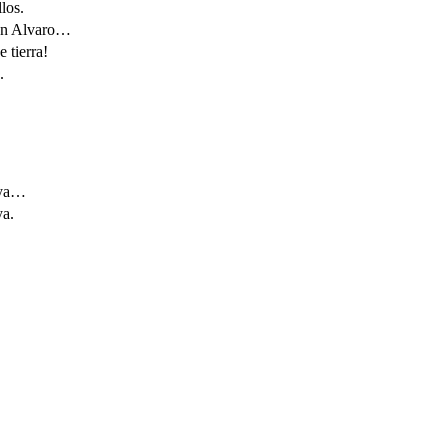
os.
n Alvaro…
tierra!
.
ya…
a.