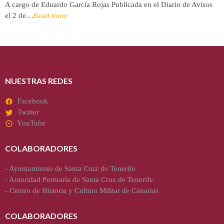
A cargo de Eduardo García Rojas Publicada en el Diario de Avisos
el 2 de…
Read more
NUESTRAS REDES
Facebook
Twitter
YouTube
COLABORADORES
-
Ayuntamiento de Santa Cruz de Tenerife
-
Autoridad Portuaria de Santa Cruz de Tenerife
-
Centro de Historia y Cultura Militar de Canarias
COLABORADORES