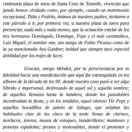
centenaria plaza de toros de Santa Cruz de Tenerife
, vivencias que
jamás hemos olvidado como, por ejemplo, cuando un matrimonio
excepcional, Titila y Pedrito, íntimos de nuestros padres, invitaron a
este párvulo a ir, por primera vez, a nuestra plaza de toros para
presenciar, nada más y nada menos, que la actuación estelar de los
tres hermanos Dominguín, Domingo, Pepe y el más carismático,
Luis Miguel, el number one, tan amigo de Pablo Picasso como de
la ya mencionada Ava Gardner, beldad que siempre tuvo especial
debilidad por los trajes de luces.
Gracias, amigo Méndez, por tu perseverancia por tu
fidelidad hacia una manifestación que aquí fue estrangulada en los
albores de la década de los 90, donde nuestro coso pasó a ser algo
híbrido e impersonal, desbrozado de aquel sol y aquella sombra;
de aquellos llenazos hasta la bandera, donde los pasodobles
incentivaban la fiesta; y en los tendidos, aquel oloroso Tío Pepe y
aquellos bocadillos de jamón de Jabugo, que orlaban las
habituales citas de las cinco de la tarde llenas de clarines,
morlacos, toreros, mozos de estoques, banderilleros; mantones y
peinetas españolas; peones y monosabios, donde el promotor y