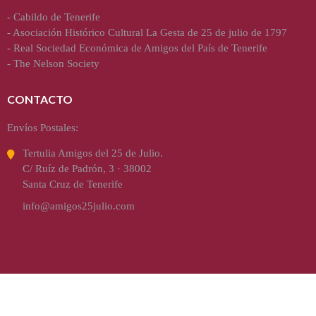
-
Cabildo de Tenerife
-
Asociación Histórico Cultural La Gesta de 25 de julio de 1797
-
Real Sociedad Económica de Amigos del País de Tenerife
-
The Nelson Society
CONTACTO
Envíos Postales:
Tertulia Amigos del 25 de Julio.
C/ Ruíz de Padrón, 3 · 38002
Santa Cruz de Tenerife
info@amigos25julio.com