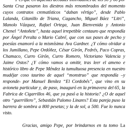
Santa Cruz pasaron los diestros más renombrados del momento
cuyos contratos crematísticos “daban vértigo”, desde Pablo
Lalanda, Gitanillo de Triana, Cagancho, Miguel Báez “Litri”,
Manolo Vázquez, Rafael Ortega, Juan Bienvenida y Antonio
Chenel “Antoñete”, hasta aquel irrepetible centauro que respondía
por Ángel Peralta o Mario Cabré, que con sus pases de pecho y
poesías enamoró a la mismísima Ava Gardner. ¿Y cómo olvidar a
los Jumillano, Pepe Ordóñez, César Girón, Pedrés, Paco Copras,
Chamaco, Curro Girón, Curro Romero, Victoriano Valencia y
Jaime Ostos? ¿Y cómo vamos a omitir, tras leer el ameno e
histórico libro de Pepe Méndez la tumultuosa presencia en nuestro
mudéjar coso taurino de aquel “monstruo” que respondía –y
responde- por Manuel Benítez “El Cordobés”, que vino en su
avioneta particular y, de paso, inauguró en la primavera del 65, la
Fabrica de Cigarrillos 46, que ya pasó a la historia? ¿O de aquel
otro “guerrillero”, Sebastián Palomo Linares? Esta pareja puso la
barrera de sombra a 800 pesetas; y la de sol, a 500. Fue lo nunca
visto.
Gracias, amigo Pepe, por brindarnos en tu tomo
La