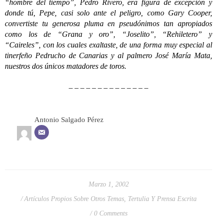
“hombre del tiempo”, Pedro Rivero, era figura de excepción y
donde tú, Pepe, casi solo ante el peligro, como Gary Cooper,
convertiste tu generosa pluma en pseudónimos tan apropiados
como los de “Grana y oro”, “Joselito”, “Rehiletero” y
“Caireles”, con los cuales exaltaste, de una forma muy especial al
tinerfeño Pedrucho de Canarias y al palmero José María Mata,
nuestros dos únicos matadores de toros.
– – – – – – – – – – – – – –
Antonio Salgado Pérez
Marzo 1, 2002
Artículos Propios Sobre Otros Temas
,
Tertulia Y Prensa Escrita
0 Comments