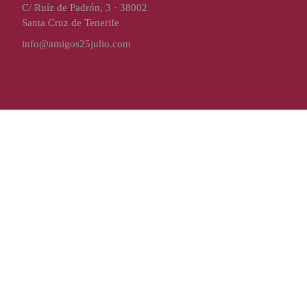
C/ Ruíz de Padrón, 3 · 38002
Santa Cruz de Tenerife
info@amigos25julio.com