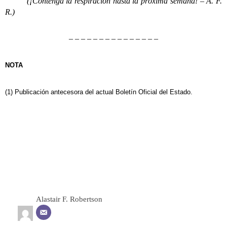
(¡Contenga la respiración hasta la próxima semana! – A. F.
R.)
– – – – – – – – – – – – – – –
NOTA
(1) Publicación antecesora del actual Boletín Oficial del Estado.
Alastair F. Robertson