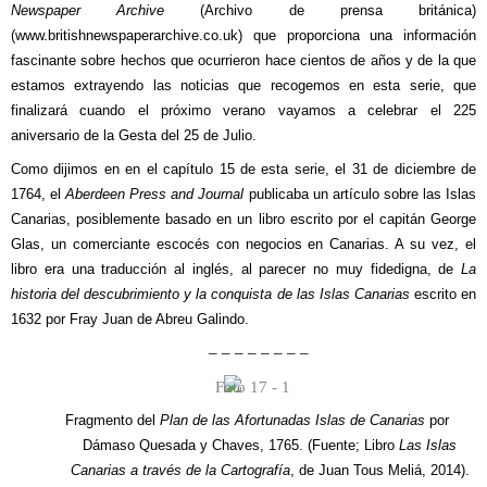
Newspaper Archive
(Archivo de prensa británica)
(
www.britishnewspaperarchive.co.uk
)
que proporciona una información
fascinante sobre hechos que ocurrieron hace cientos de años y de la que
estamos extrayendo las noticias que recogemos en esta serie, que
finalizará cuando el próximo verano vayamos a celebrar el 225
aniversario de la Gesta del 25 de Julio.
Como dijimos en en el capítulo 15 de esta serie, el 31 de diciembre de
1764, el
Aberdeen Press and Journal
publicaba un artículo sobre las Islas
Canarias, posiblemente basado en un libro escrito por el capitán George
Glas, un comerciante escocés con negocios en Canarias. A su vez, el
libro era una traducción al inglés, al parecer no muy fidedigna, de
La
historia del descubrimiento y la conquista de las Islas Canarias
escrito en
1632 por Fray Juan de Abreu Galindo.
– – – – – – – –
Fragmento del
Plan de las Afortunadas Islas de Canarias
por
Dámaso Quesada y Chaves, 1765. (Fuente; Libro
Las Islas
Canarias a través de la Cartografía
, de Juan Tous Meliá, 2014).