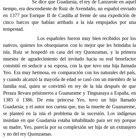
Se dice que Guadarsia, el rey de Lanzarote en aquel
tiempo, era descendiente de Ruiz de Avendaño, un español enviado
en 1377 por Enrique II de Castilla al frente de una expedición de
cinco barcos que habían arribado a la isla empujados por una
tempestad.
Los españoles fueron muy bien recibidos por los
nativos, quienes los obsequiaron con lo mejor que les brindaba la
isla. Ruiz se hospedó en casa del rey Quonzamas, y la primera
muestra de agradecimiento del invitado hacia su real benefactor
consistió en seducir a su esposa, con la que tuvo una hija llamada
Yeo. Era muy hermosa, en comparación con los naturales del país,
y cuando alcanzó la mayoría de edad se casó con un miembro de la
familia real, quien se convirtió en rey de la isla después de que
Peraza llevara prisioneros a Guanarame y Tinguasaya a España, en
1385 ó 1386. De esta princesa Yeo, tuvo un hijo llamado
Guadarsia; y el autor nos cuenta que, tras la muerte de Guanareme,
se planteó en la isla el problema de la sucesión. Los indígenas
insistían en que Guadarsia estaba inhabilitado para ser rey porque
su madre, Yeo, parecía por su complexión ser hija de un extranjero
y no del rey Quonzamas.