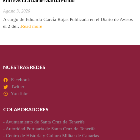
Entrevista a Daniel García Pulido
Agosto 3, 2026
A cargo de Eduardo García Rojas Publicada en el Diario de Avisos
el 2 de…
Read more
NUESTRAS REDES
Facebook
Twitter
YouTube
COLABORADORES
-
Ayuntamiento de Santa Cruz de Tenerife
-
Autoridad Portuaria de Santa Cruz de Tenerife
-
Centro de Historia y Cultura Militar de Canarias