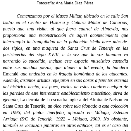
Fotografía: Ana María Díaz Pérez
.
Comenzamos por el Museo Militar, ubicado en la calle San
Isidro en el Centro de Historia y Cultura Militar de Canarias,
puesto que una visita, al que fuera cuartel de Almeyda, nos
proporciona una reconstrucción de aquel acontecimiento que
interrumpió la tranquilidad de la población isleña hace más de
dos siglos, en una maqueta de Santa Cruz de Tenerife en las
postrimerías del siglo XVIII, a la vez que la voz humana va
narrando lo sucedido, incluso este espacio museístico custodia
entre sus muchas piezas, que aluden a tal evento, la bandera
Emerald
que ondeaba en la fragata homónima de los atacantes.
Además, distintos artistas reflejaron en sus obras diferentes escenas
del histórico hecho, así pues, varios de estos cuadros cuelgan de
las paredes de este interesante establecimiento museístico, sirva de
ejemplo,
La derrota de la escuadra inglesa del Almirante Nelson en
Santa Cruz de Tenerife
, un óleo sobre tela (donado a esta colección
en 1996) del pintor tinerfeño, afincado en Málaga, Esteban
Arriaga (S/C de Tenerife, 1922 – Málaga, 2009. No obstante,
también se localizan pinturas en otros edificios, tal es el caso del