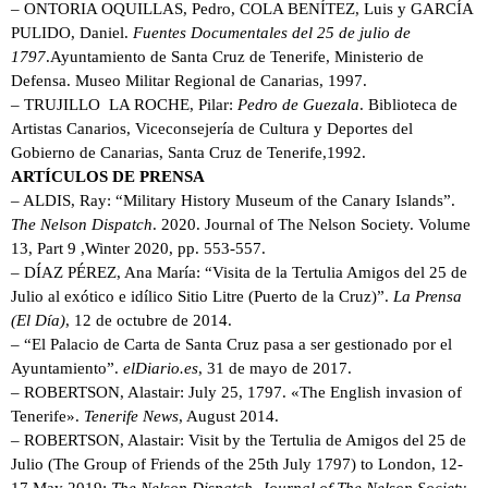
– ONTORIA OQUILLAS, Pedro, COLA BENÍTEZ, Luis y GARCÍA
PULIDO, Daniel.
Fuentes Documentales del 25 de julio de
1797
.Ayuntamiento de Santa Cruz de Tenerife, Ministerio de
Defensa. Museo Militar Regional de Canarias, 1997.
– TRUJILLO LA ROCHE, Pilar:
Pedro de Guezala
. Biblioteca de
Artistas Canarios, Viceconsejería de Cultura y Deportes del
Gobierno de Canarias, Santa Cruz de Tenerife,1992.
ARTÍCULOS DE PRENSA
– ALDIS, Ray: “Military History Museum of the Canary Islands”.
The Nelson Dispatch
. 2020. Journal of The Nelson Society. Volume
13, Part 9 ,Winter 2020, pp. 553-557.
– DÍAZ PÉREZ, Ana María: “Visita de la Tertulia Amigos del 25 de
Julio al exótico e idílico Sitio Litre (Puerto de la Cruz)”.
La Prensa
(El Día)
, 12 de octubre de 2014.
– “El Palacio de Carta de Santa Cruz pasa a ser gestionado por el
Ayuntamiento”.
elDiario.es
, 31 de mayo de 2017.
– ROBERTSON, Alastair: July 25, 1797. «The English invasion of
Tenerife».
Tenerife News
, August 2014.
– ROBERTSON, Alastair: Visit by the Tertulia de Amigos del 25 de
Julio (The Group of Friends of the 25th July 1797) to London, 12-
17 May 2019;
The Nelson Dispatch, Journal of The Nelson Society
,