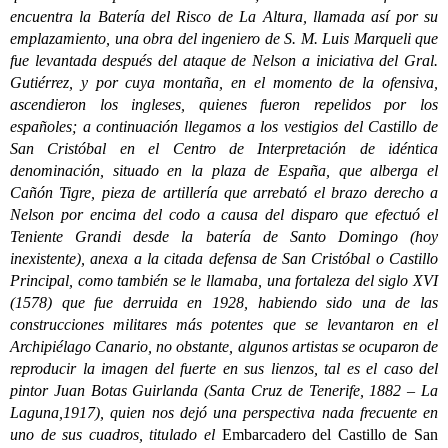
encuentra la Batería del Risco de La Altura, llamada así por su
emplazamiento, una obra del ingeniero de S. M. Luis Marqueli que
fue levantada después del ataque de Nelson a iniciativa del Gral.
Gutiérrez, y por cuya montaña, en el momento de la ofensiva,
ascendieron los ingleses, quienes fueron repelidos por los
españoles; a continuación llegamos a los vestigios del Castillo de
San Cristóbal en el Centro de Interpretación de idéntica
denominación, situado en la plaza de España, que alberga el
Cañón Tigre, pieza de artillería que arrebató el brazo derecho a
Nelson por encima del codo a causa del disparo que efectuó el
Teniente Grandi desde la batería de Santo Domingo (hoy
inexistente), anexa a la citada defensa de San Cristóbal o Castillo
Principal, como también se le llamaba, una fortaleza del siglo XVI
(1578) que fue derruida en 1928, habiendo sido una de las
construcciones militares más potentes que se levantaron en el
Archipiélago Canario, no obstante, algunos artistas se ocuparon de
reproducir la imagen del fuerte en sus lienzos, tal es el caso del
pintor Juan Botas Guirlanda (Santa Cruz de Tenerife, 1882 – La
Laguna,1917), quien nos dejó una perspectiva nada frecuente en
uno de sus cuadros, titulado el
Embarcadero del Castillo de San