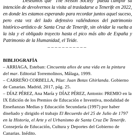
Deseamos que The Nelson Society pueda cumplir su
intención de devolvernos la visita al trasladarse a Tenerife en 2022,
en donde les estamos esperando para recordar juntos aquel suceso,
pero esta vez del lado defensivo valiéndonos del patrimonio
histórico-artístico de Santa Cruz de Tenerife, sin olvidar la vuelta a
la isla y el obligado trayecto hasta el pico más alto de España y
Patrimonio de la Humanidad, el Teide.
– – – – – – – – – – –
BIBLIOGRAFÍA
– ARRIAGA, Esteban:
Cincuenta años de una vida en la pintura
del mar
. Editorial Torremolinos, Málaga, 1999.
– CARREÑO CORBELLA, Pilar:
Juan Botas Ghirlanda
. Gobierno
de Canarias. Madrid, 2017, pág. 25.
– DÍAZ PÉREZ, Ana María y DÍAZ PÉREZ, Antonio: PREMIO en la
IX Edición de los Premios de Educación e Inventiva, modalidad de
Enseñanzas Medias y Educación Secundaria (1997) por haber
diseñado y dirigido el trabajo
El Recuerdo del 25 de Julio de 1797
en la Historia, el Arte y el Urbanismo de Santa Cruz De Tenerife
.
Consejería de Educación, Cultura y Deportes del Gobierno de
Canarias. Inédito.