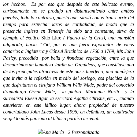
los hechos. Es por eso que después de este belicoso evento,
curiosamente no se produjo un distanciamiento entre ambos
pueblos, todo lo contrario, puesto que sirvió con el transcurrir del
tiempo para estrechar lazos de cordialidad, de modo que la
presencia inglesa en Tenerife ha sido una constante, sirva de
ejemplo el éxotico
Sitio Litre
( Puerto de la Cruz), una mansión
adquirida, hacia 1756, por el que fuera exportador de vinos
canarios a Inglaterra y Cónsul Británico de 1766 a 1769, Mr. John
Pasley, precedida por bella y frondosa vegetación, entre la que
descubrimos un llamativo Jardín de Orquídeas, que constituye uno
de los principales atractivos de este oasis tinerfeño, una atmósfera
que invita a la reflexión en medio del sosiego, esa placidez de la
que disfrutaron el cirujano William Wills Wilde, padre del conocido
dramaturgo Oscar Wilde, la pintora Marianne North y la
surrealista Eileen Agar, la escritora Agatha Christie, etc…, cuando
estuvieron en este idílico lugar, ahora propiedad de nuestro
contertuliano John Lucas desde 1996; en definitiva, un cautivador
vergel lo más parecido al bíblico paraíso terrenal.