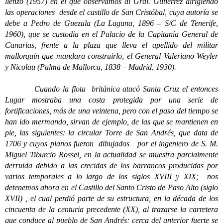
lienzo (1957) en el que observamos al Gral. Gutiérrez dirigiendo
las operaciones desde el castillo de San Cristóbal, cuya autoría se
debe a Pedro de Guezala (La Laguna, 1896 – S/C de Tenerife,
1960), que se custodia en el Palacio de la Capitanía General de
Canarias, frente a la plaza que lleva el apellido del militar
mallorquín que mandara construirlo, el General Valeriano Weyler
y Nicolau (Palma de Mallorca, 1838 – Madrid, 1930).
Cuando la flota británica atacó Santa Cruz el entonces
Lugar mostraba una costa protegida por una serie de
fortificaciones, más de una veintena, pero con el paso del tiempo se
han ido mermando, sirvan de ejemplo, de las que se mantienen en
pie, las siguientes: la circular Torre de San Andrés, que data de
1706 y cuyos planos fueron dibujados por el ingeniero de S. M.
Miguel Tiburcio Rossel, en la actualidad se muestra parcialmente
derruida debido a las crecidas de los barrancos producidas por
varios temporales a lo largo de los siglos XVIII y XIX; nos
detenemos ahora en el Castillo del Santo Cristo de Paso Alto (siglo
XVII) , el cual perdió parte de su estructura, en la década de los
cincuenta de la centuria precedente (XX), al trazarse la carretera
que conduce al pueblo de San Andrés; cerca del anterior fuerte se