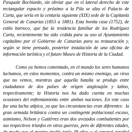
Pasquale Bochiardo, sin obviar que en el lateral derecho de este
rectangular espacio y próximo a la Pila se alza el Palacio de
Carta, que sería en la centuria siguiente (XIX) sede de la Capitanía
General de Canarias (1853 a 1881). Esta bonita casa (1752), de
estilo barroco, que fue la residencia familiar de los Rodríguez
Carta, recientemente ha sido cedida para su uso al Ayuntamiento
capitalino por el Gobierno de Canarias para su restauración y,
según se tiene pensado, posterior instalación de una oficina de
información turística y el futuro Museo de Historia de la Ciudad.
Como ya hemos comentado, en el mundo los seres humanos
luchamos, en estos momentos, contra un mismo enemigo, un virus
que no vemos, mientras que aquella batalla se produjo entre
ciudadanos de dos países de origen anglosajón y latino,
respectivamente; la Historia nos ha dado cuenta en muchas
ocasiones del enfrentamiento entre ambas naciones. En este caso
fue una lucha atípica, ya que las circunstancias eran diferentes: la
gran armada británica contra un contingente poblacional escaso,
asimismo, Nelson y Gutiérrez eran dos avezados combatientes por
sus respectivos triunfos en otras guerras, pero de diferentes edades,
de modo que el marino inglés tenía 38 años y el general español