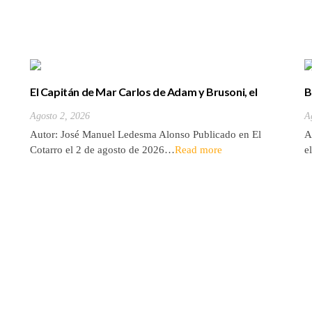
El Capitán de Mar Carlos de Adam y Brusoni, el
B
único tinerfeño que departió con Horacio Nelson.
(
Agosto 2, 2026
A
Autor: José Manuel Ledesma Alonso Publicado en El
A
Cotarro el 2 de agosto de 2026…
Read more
e