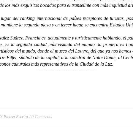
e los más exquisitos bocados para el transeúnte con más inquietud artí
l ranking internacional de países receptores de turistas, poseye
 mantiene la segunda plaza y en tercer lugar, se encuentra Estados Uni
Suárez, Francia es, actualmente y turísticamente hablando, el país
es, es la segunda ciudad más visitada del mundo -la primera es Lo
rtísticos del mundo, donde el museo del Louvre, del que ya nos hemos 
Torre Eiffel, símbolo de la capital; a la catedral de Notre Dame, al 
 iconos culturales más representativos de la Ciudad de la Luz.
– – – – – – – – – – – – – – – – –
 Y Prensa Escrita
0 Comments