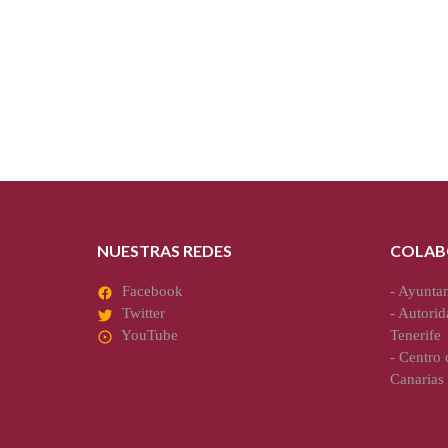
NUESTRAS REDES
COLAB
Facebook
-
Ayuntam
Twitter
-
Autorid
YouTube
Tenerife
-
Centro d
Canarias