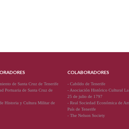
ORADORES
COLABORADORES
iento de Santa Cruz de Tenerife
-
Cabildo de Tenerife
ad Portuaria de Santa Cruz de
-
Asociación Histórico Cultural La
25 de julio de 1797
e Historia y Cultura Militar de
-
Real Sociedad Económica de Am
País de Tenerife
-
The Nelson Society