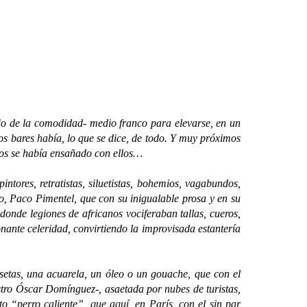
ario de la comodidad- medio franco para elevarse, en un
dos bares había, lo que se dice, de todo. Y muy próximos
icos se había ensañado con ellos…
res, retratistas, siluetistas, bohemios, vagabundos,
o, Paco Pimentel, que con su inigualable prosa y en su
 donde legiones de africanos vociferaban tallas, cueros,
nante celeridad, convirtiendo la improvisada estantería
tas, una acuarela, un óleo o un gouache, que con el
estro Óscar Domínguez-, asaetada por nubes de turistas,
o “perro caliente”, que aquí, en París, con el sin par