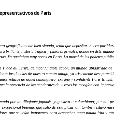
epresentativos de París
pero geográficamente bien situada, tenía que depositar -si era partid
tura brillante, historia trágica y pintores geniales, donde en determina
poetas. Ya quedaban muy pocos en París. La moral de los poderes públ
ace du Tertre, de inconfundible sabor; un mundo abigarrado de pinto
ieron las delicias de nuestro común amigo, ya tristemente desaparecid
ísimos retazos de aquel bullanguero, extraño y confidente París
la nuit
,
ante la presencia de los gendarmes de viseras los recogían con impresio
ado por un dibujante japonés, yugoslavo o colombiano; por mil pese
, excepcional binomio que salió de esta plaza -allí también estuvo nu
res que se veían impotentes para despachar tanta patata frita y tant