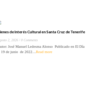
ienes de Interés Cultural en Santa Cruz de Tenerife
La batall
20) Hacienda de Las Palmas de Anaga
y que Lo
gosto 2, 2026
0 Comments
Julio 27, 2
utor: José Manuel Ledesma Alonso Publicado en El Día
Autora: El
l 19 de junio de 2022…
Read more
de 2026* 