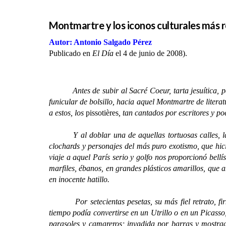
Montmartre y los iconos culturales más r
Autor: Antonio Salgado Pérez
Publicado en
El Día
el 4 de junio de 2008).
Antes de subir al Sacré Coeur, tarta jesuítica, 
funicular de bolsillo, hacia aquel Montmartre de litera
a estos, los
pissotières
, tan cantados por escritores y 
Y al doblar una de aquellas tortuosas calles, la Pl
clochards y personajes del más puro exotismo, que hic
viaje a aquel París serio y golfo nos proporcionó bell
marfiles, ébanos, en grandes plásticos amarillos, que 
en inocente hatillo.
Por setecientas pesetas, su más fiel retrato, firm
tiempo podía convertirse en un Utrillo o en un Picasso
parasoles y camareros; invadida por barras y mostrado