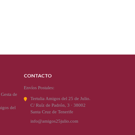
CONTACTO
Envíos Postales:
 Gesta de
Tertulia Amigos del 25 de Julio.
C/ Ruíz de Padrón, 3 · 38002
igos del
Santa Cruz de Tenerife
info@amigos25julio.com