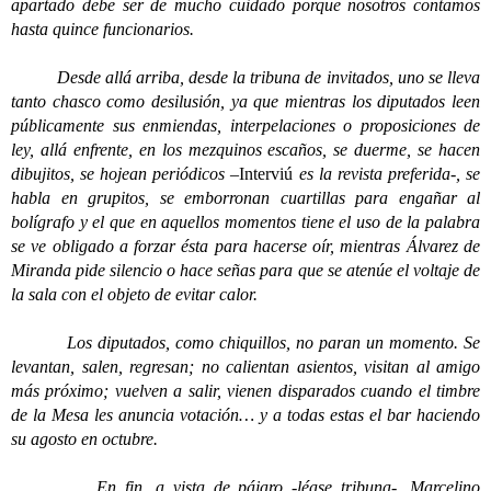
apartado debe ser de mucho cuidado porque nosotros contamos
hasta quince funcionarios.
Desde allá arriba, desde la tribuna de invitados, uno se lleva
tanto chasco como desilusión, ya que mientras los diputados leen
públicamente sus enmiendas, interpelaciones o proposiciones de
ley, allá enfrente, en los mezquinos escaños, se duerme, se hacen
dibujitos, se hojean periódicos –
Interviú
es la revista preferida-, se
habla en grupitos, se emborronan cuartillas para engañar al
bolígrafo y el que en aquellos momentos tiene el uso de la palabra
se ve obligado a forzar ésta para hacerse oír, mientras Álvarez de
Miranda pide silencio o hace señas para que se atenúe el voltaje de
la sala con el objeto de evitar calor.
Los diputados, como chiquillos, no paran un momento. Se
levantan, salen, regresan; no calientan asientos, visitan al amigo
más próximo; vuelven a salir, vienen disparados cuando el timbre
de la Mesa les anuncia votación… y a todas estas el bar haciendo
su agosto en octubre.
En fin, a vista de pájaro -léase tribuna-, Marcelino