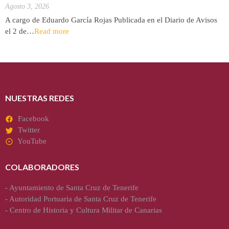
Agosto 3, 2026
A cargo de Eduardo García Rojas Publicada en el Diario de Avisos
el 2 de…
Read more
NUESTRAS REDES
Facebook
Twitter
YouTube
COLABORADORES
-
Ayuntamiento de Santa Cruz de Tenerife
-
Autoridad Portuaria de Santa Cruz de Tenerife
-
Centro de Historia y Cultura Militar de Canarias