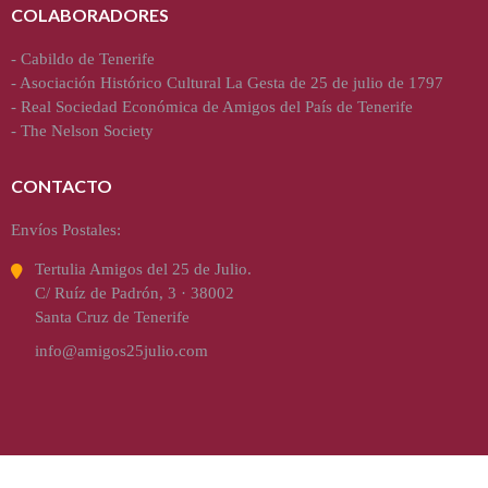
COLABORADORES
-
Cabildo de Tenerife
-
Asociación Histórico Cultural La Gesta de 25 de julio de 1797
-
Real Sociedad Económica de Amigos del País de Tenerife
-
The Nelson Society
CONTACTO
Envíos Postales:
Tertulia Amigos del 25 de Julio.
C/ Ruíz de Padrón, 3 · 38002
Santa Cruz de Tenerife
info@amigos25julio.com