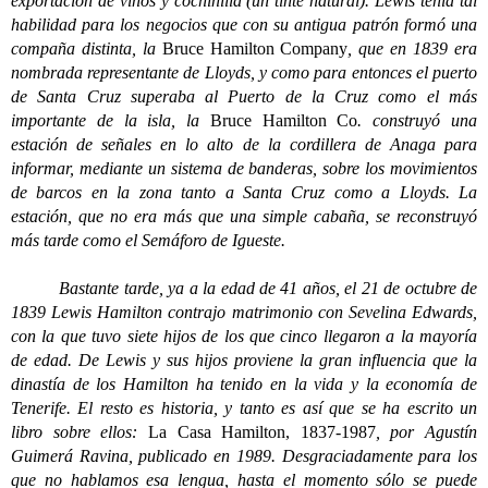
exportación de vinos y cochinilla (un tinte natural). Lewis tenía tal
habilidad para los negocios que con su antigua patrón formó una
compaña distinta, la
Bruce Hamilton Company
, que en 1839 era
nombrada representante de Lloyds, y como para entonces el puerto
de Santa Cruz superaba al Puerto de la Cruz como el más
importante de la isla, la
Bruce Hamilton Co
. construyó una
estación de señales en lo alto de la cordillera de Anaga para
informar, mediante un sistema de banderas, sobre los movimientos
de barcos en la zona tanto a Santa Cruz como a Lloyds. La
estación, que no era más que una simple cabaña, se reconstruyó
más tarde como el Semáforo de Igueste.
Bastante tarde, ya a la edad de 41 años, el 21 de octubre de
1839 Lewis Hamilton contrajo matrimonio con Sevelina Edwards,
con la que tuvo siete hijos de los que cinco llegaron a la mayoría
de edad. De Lewis y sus hijos proviene la gran influencia que la
dinastía de los Hamilton ha tenido en la vida y la economía de
Tenerife. El resto es historia, y tanto es así que se ha escrito un
libro sobre ellos:
La Casa Hamilton, 1837-1987
, por Agustín
Guimerá Ravina, publicado en 1989. Desgraciadamente para los
que no hablamos esa lengua, hasta el momento sólo se puede