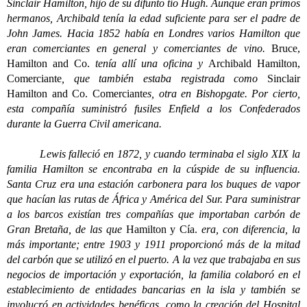
Sinclair Hamilton, hijo de su difunto tío Hugh. Aunque eran primos
hermanos, Archibald tenía la edad suficiente para ser el padre de
John James. Hacia 1852 había en Londres varios Hamilton que
eran comerciantes en general y comerciantes de vino.
Bruce,
Hamilton and Co.
tenía allí una oficina y
Archibald Hamilton,
Comerciante
, que también estaba registrada como
Sinclair
Hamilton and Co. Comerciante
s, otra en Bishopgate. Por cierto,
esta compañía suministró fusiles Enfield a los Confederados
durante la Guerra Civil americana.
Lewis falleció en 1872, y cuando terminaba el siglo XIX la
familia Hamilton se encontraba en la cúspide de su influencia.
Santa Cruz era una estación carbonera para los buques de vapor
que hacían las rutas de África y América del Sur. Para suministrar
a los barcos existían tres compañías que importaban carbón de
Gran Bretaña, de las que
Hamilton y Cía.
era, con diferencia, la
más importante; entre 1903 y 1911 proporcionó más de la mitad
del carbón que se utilizó en el puerto. A la vez que trabajaba en sus
negocios de importación y exportación, la familia colaboró en el
establecimiento de entidades bancarias en la isla y también se
involucró en actividades benéficas, como la creación del Hospital