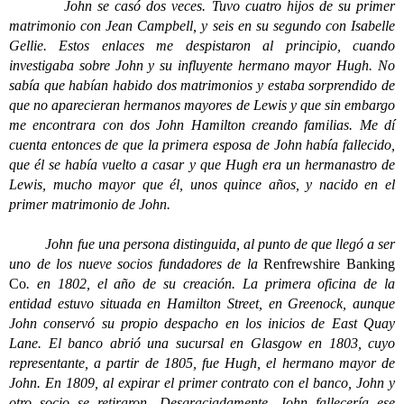
John se casó dos veces. Tuvo cuatro hijos de su primer
matrimonio con Jean Campbell, y seis en su segundo con Isabelle
Gellie. Estos enlaces me despistaron al principio, cuando
investigaba sobre John y su influyente hermano mayor Hugh. No
sabía que habían habido dos matrimonios y estaba sorprendido de
que no aparecieran hermanos mayores de Lewis y que sin embargo
me encontrara con dos John Hamilton creando familias. Me dí
cuenta entonces de que la primera esposa de John había fallecido,
que él se había vuelto a casar y que Hugh era un hermanastro de
Lewis, mucho mayor que él, unos quince años, y nacido en el
primer matrimonio de John.
John fue una persona distinguida, al punto de que llegó a ser
uno de los nueve socios fundadores de la
Renfrewshire Banking
Co
. en 1802, el año de su creación. La primera oficina de la
entidad estuvo situada en Hamilton Street, en Greenock, aunque
John conservó su propio despacho en los inicios de East Quay
Lane. El banco abrió una sucursal en Glasgow en 1803, cuyo
representante, a partir de 1805, fue Hugh, el hermano mayor de
John. En 1809, al expirar el primer contrato con el banco, John y
otro socio se retiraron. Desgraciadamente, John fallecería ese