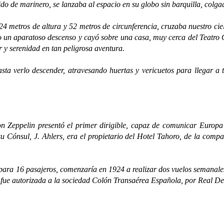
stido de marinero, se lanzaba al espacio en su globo sin barquilla, colg
ros de altura y 52 metros de circunferencia, cruzaba nuestro cielo
izo un aparatoso descenso y cayó sobre una casa, muy cerca del Teat
 y serenidad en tan peligrosa aventura.
erlo descender, atravesando huertas y vericuetos para llegar a t
elin presentó el primer dirigible, capaz de comunicar Europa c
 Cónsul, J. Ahlers, era el propietario del Hotel Tahoro, de la compa
para 16 pasajeros, comenzaría en 1924 a realizar dos vuelos semanale
 fue autorizada a la sociedad Colón Transaérea Española, por Real De