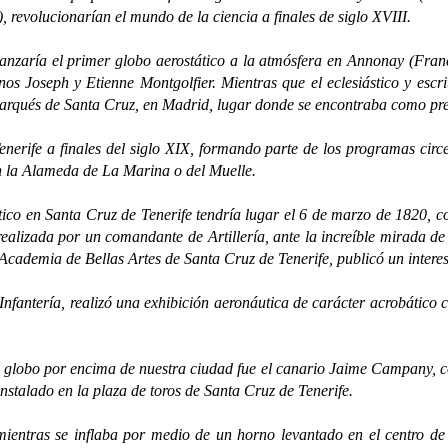
, revolucionarían el mundo de la ciencia a finales de siglo XVIII.
ía el primer globo aerostático a la atmósfera en Annonay (Francia
s Joseph y Etienne Montgolfier. Mientras que el eclesiástico y escrit
 marqués de Santa Cruz, en Madrid, lugar donde se encontraba como pre
e a finales del siglo XIX, formando parte de los programas circens
en la Alameda de La Marina o del Muelle.
en Santa Cruz de Tenerife tendría lugar el 6 de marzo de 1820, con 
alizada por un comandante de Artillería, ante la increíble mirada de 
 Academia de Bellas Artes de Santa Cruz de Tenerife, publicó un interes
ería, realizó una exhibición aeronáutica de carácter acrobático con
obo por encima de nuestra ciudad fue el canario Jaime Campany, con
nstalado en la plaza de toros de Santa Cruz de Tenerife.
as se inflaba por medio de un horno levantado en el centro de l