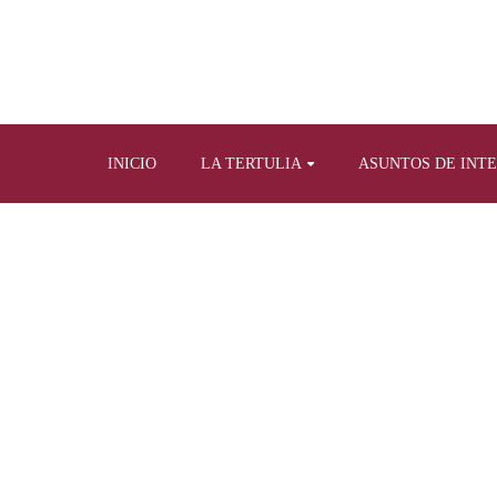
INICIO
LA TERTULIA
ASUNTOS DE INT
Home
Tertulia y prensa escrita
Artículos pr