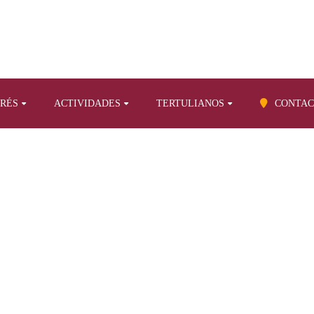
ERÉS
ACTIVIDADES
TERTULIANOS
CONTAC
BLOG
opios sobre otros temas
Los inicios de la navegación aerostática en