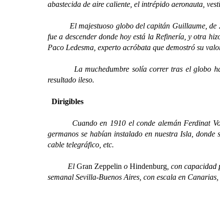
abastecida de aire caliente, el intrépido aeronauta, ve
El majestuoso globo del capitán Guillaume, de 24 met
fue a descender donde hoy está la Refinería, y otra h
Paco Ledesma, experto acróbata que demostró su valor
La muchedumbre solía correr tras el globo hasta v
resultado ileso.
Dirigibles
Cuando en 1910 el conde alemán Ferdinat Von Zepp
germanos se habían instalado en nuestra Isla, donde su
cable telegráfico, etc.
El
Gran Zeppelin
o
Hindenburg
, con capacidad 
semanal Sevilla-Buenos Aires, con escala en Canarias,