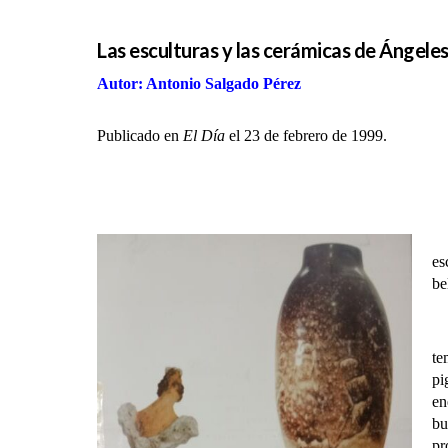
Las esculturas y las cerámicas de Ángeles
Autor: Antonio Salgado Pérez
Publicado en
El Día
el 23 de febrero de 1999.
es
be
Ad
te
pi
en
bu
pr