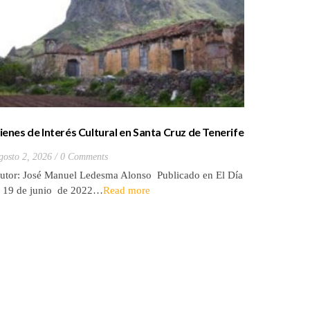
ienes de Interés Cultural en Santa Cruz de Tenerife
La batall
20) Hacienda de Las Palmas de Anaga
y que Lo
gosto 2, 2026
0 Comments
Julio 27, 2
utor: José Manuel Ledesma Alonso Publicado en El Día
Autora: El
l 19 de junio de 2022…
Read more
de 2026* 