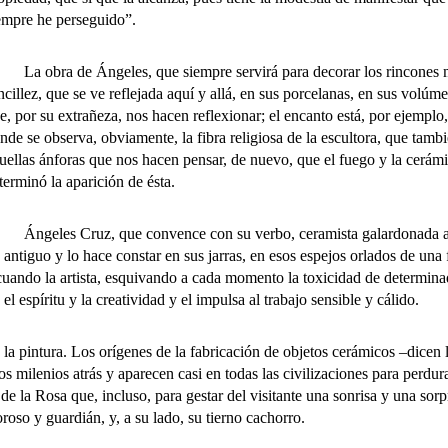
empre he perseguido”.
 obra de Ángeles, que siempre servirá para decorar los rincones más e
ncillez, que se ve reflejada aquí y allá, en sus porcelanas, en sus volúm
e, por su extrañeza, nos hacen reflexionar; el encanto está, por ejemplo
nde se observa, obviamente, la fibra religiosa de la escultora, que tambi
uellas ánforas que nos hacen pensar, de nuevo, que el fuego y la cerám
terminó la aparición de ésta.
geles Cruz, que convence con su verbo, ceramista galardonada a niv
lo antiguo y lo hace constar en sus jarras, en esos espejos orlados de u
uando la artista, esquivando a cada momento la toxicidad de determinado
el espíritu y la creatividad y el impulsa al trabajo sensible y cálido.
intura. Los orígenes de la fabricación de objetos cerámicos –dicen lo
 milenios atrás y aparecen casi en todas las civilizaciones para perdur
e la Rosa que, incluso, para gestar del visitante una sonrisa y una sorp
oroso y guardián, y, a su lado, su tierno cachorro.