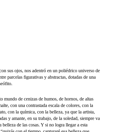
con sus ojos, nos adentró en un poliédrico universo de
tre parcelas figurativas y abstractas, dotadas de una
eófito.
 mundo de cenizas de humos, de hornos, de altas
malte, con una contrastada escala de colores, con la
to, con la química, con la belleza, ya que la artista,
adas y amante, en su trabajo, de la soledad, siempre va
elleza de las cosas. Y si no logra llegar a esta
 “quizás con el tiempo, capturaré esa belleza que