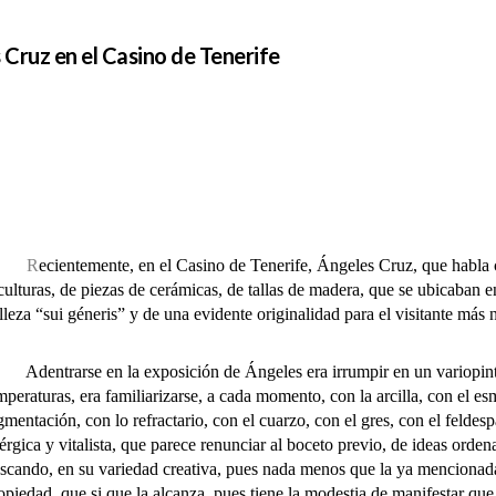
 Cruz en el Casino de Tenerife
R
ecientemente, en el Casino de Tenerife, Ángeles Cruz, que habla 
culturas, de piezas de cerámicas, de tallas de madera, que se ubicaban en
lleza “sui géneris” y de una evidente originalidad para el visitante más n
entrarse en la exposición de Ángeles era irrumpir en un variopinto
mperaturas, era familiarizarse, a cada momento, con la arcilla, con el es
gmentación, con lo refractario, con el cuarzo, con el gres, con el feldespa
érgica y vitalista, que parece renunciar al boceto previo, de ideas orden
scando, en su variedad creativa, pues nada menos que la ya mencionada b
opiedad, que si que la alcanza, pues tiene la modestia de manifestar que