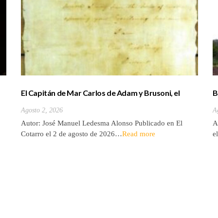
El Capitán de Mar Carlos de Adam y Brusoni, el
B
único tinerfeño que departió con Horacio Nelson.
(
Agosto 2, 2026
A
Autor: José Manuel Ledesma Alonso Publicado en El
A
Cotarro el 2 de agosto de 2026…
Read more
e