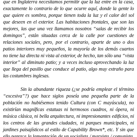
que en Inglaterra necesitamos permitir que la luz entre en la casa,
exactamente lo contrario de lo que ocurre aquí, donde la gente lo
que quiere es sombra, porque tienen toda la luz y el calor del sol
que deseen en el exterior. Las habitaciones frontales, que son las
mejores, las que una vez llamamos nosotros “salas de recibir los
domingos”, están situadas cerca de la calle por cuestiones de
relaciones sociales, pero, por el contrario, aparte de uno o dos
patios interiores muy pequeños, la mayoría de los demás cuartos
no tiene luz directa ni vista al exterior, de hecho, tan sólo una “vista
interior” al diminuto patio; y a veces incluso aprovechando la luz
que llega del pasillo que conduce al patio, algo muy extraño para
las costumbres inglesas.
Sin la abundante riqueza (¿se podría emplear el término
“excesiva”?) que hace siglos poseía una pequeña parte de la
población no hubiésemos tenido Cultura (con C mayúscula), no
existirían magníficas estatuas ni hermosos cuadros, ni ópera, ni
música clásica, ni bella arquitectura, ni impresionantes edificios, ni
los centros de las grandes ciudades, ni parques municipales, ni
jardines paisajísticos al estilo de Capability Brown*, etc. Y sin que
ello parezca la lamentación de un socialista / marxista / comunista,